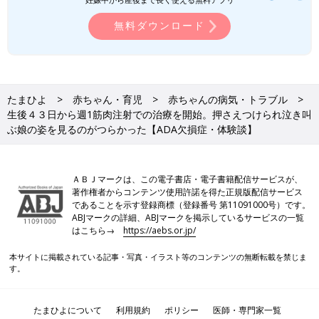
無料ダウンロード
たまひよ
赤ちゃん・育児
赤ちゃんの病気・トラブル
生後４３日から週1筋肉注射での治療を開始。押さえつけられ泣き叫
ぶ娘の姿を見るのがつらかった【ADA欠損症・体験談】
ＡＢＪマークは、この電子書店・電子書籍配信サービスが、
著作権者からコンテンツ使用許諾を得た正規版配信サービス
であることを示す登録商標（登録番号 第11091000号）です。
ABJマークの詳細、ABJマークを掲示しているサービスの一覧
はこちら→
https://aebs.or.jp/
本サイトに掲載されている記事・写真・イラスト等のコンテンツの無断転載を禁じま
す。
たまひよについて
利用規約
ポリシー
医師・専門家一覧