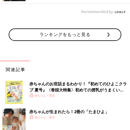
Recommended by
ランキングをもっと見る
関連記事
赤ちゃんのお世話まるわかり！『初めてのひよこクラ
ブ 夏号』〈巻頭大特集〉初めての授乳がうまくい
く！ おっぱい・ミルクの基本と夏のトラブル 解決テ
赤ちゃん・育児
ク
赤ちゃんが生まれたら！2冊の「たまひよ」
赤ちゃん・育児