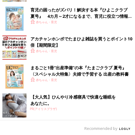
育児の困ったがズバリ！解決する本『ひよこクラブ
夏号』 4カ月～2才になるまで、育児に役立つ情報が
いっぱい！
赤ちゃん・育児
アカチャンホンポでたまひよ雑誌を買うとポイント10
倍【期間限定】
赤ちゃん・育児
まるごと1冊“出産準備”の本『たまごクラブ 夏号』
〈スペシャル大特集〉夫婦で予習する 出産の教科書
赤ちゃん・育児
【大人気】ひんやり冷感寝具で快適な睡眠を
あなたに。
PR(アイリスプラザ)
Recommended by