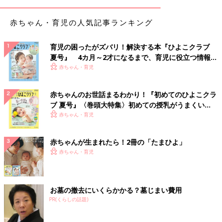
赤ちゃん・育児の人気記事ランキング
育児の困ったがズバリ！解決する本『ひよこクラブ
夏号』 4カ月～2才になるまで、育児に役立つ情報が
いっぱい！
赤ちゃん・育児
赤ちゃんのお世話まるわかり！『初めてのひよこクラ
ブ 夏号』〈巻頭大特集〉初めての授乳がうまくい
く！ おっぱい・ミルクの基本と夏のトラブル 解決テ
赤ちゃん・育児
ク
赤ちゃんが生まれたら！2冊の「たまひよ」
赤ちゃん・育児
お墓の撤去にいくらかかる？墓じまい費用
PR(くらしの話題)