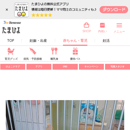
×
内祝い
SHOP
メニュー
TOP
妊娠・出産
赤ちゃん・育児
妊活
育児グッズ
病気・予防接種
離乳食
優待パス
ひよこクラブ
アプリ
SNS
キャンペーン
写真スタジオ