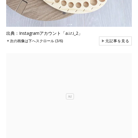
出典：Instagramアカウント「a.i.r.i_2」
▼
次の画像は下へスクロール (3/6)
▶
元記事を見る