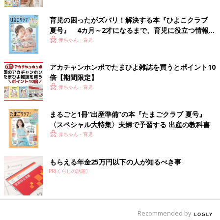
育児の困ったがズバリ！解決する本『ひよこクラブ
夏号』 4カ月～2才になるまで、育児に役立つ情報が
いっぱい！
赤ちゃん・育児
アカチャンホンポでたまひよ雑誌を買うとポイント10
倍【期間限定】
赤ちゃん・育児
まるごと1冊“出産準備”の本『たまごクラブ 夏号』
〈スペシャル大特集〉夫婦で予習する 出産の教科書
赤ちゃん・育児
もらえる年金25万円以下の人が知るべき事
PR(くらしの話題)
Recommended by