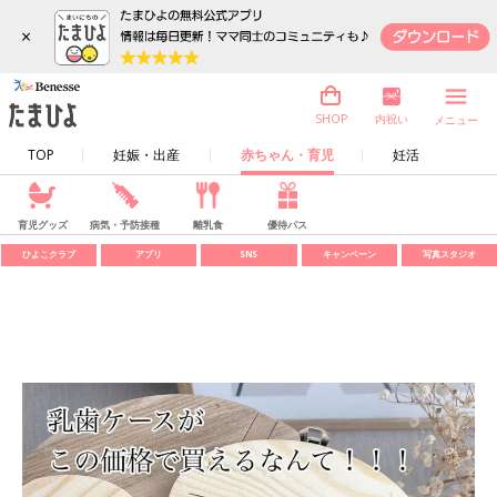
×
内祝い
SHOP
メニュー
TOP
妊娠・出産
赤ちゃん・育児
妊活
育児グッズ
病気・予防接種
離乳食
優待パス
ひよこクラブ
アプリ
SNS
キャンペーン
写真スタジオ