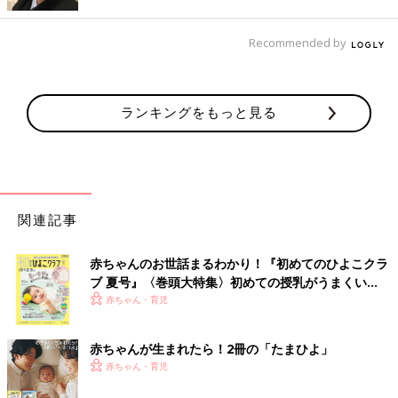
Recommended by
ランキングをもっと見る
関連記事
赤ちゃんのお世話まるわかり！『初めてのひよこクラ
ブ 夏号』〈巻頭大特集〉初めての授乳がうまくい
く！ おっぱい・ミルクの基本と夏のトラブル 解決テ
赤ちゃん・育児
ク
赤ちゃんが生まれたら！2冊の「たまひよ」
赤ちゃん・育児