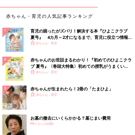
赤ちゃん・育児の人気記事ランキング
育児の困ったがズバリ！解決する本『ひよこクラブ
夏号』 4カ月～2才になるまで、育児に役立つ情報が
いっぱい！
赤ちゃん・育児
赤ちゃんのお世話まるわかり！『初めてのひよこクラ
ブ 夏号』〈巻頭大特集〉初めての授乳がうまくい
く！ おっぱい・ミルクの基本と夏のトラブル 解決テ
赤ちゃん・育児
ク
赤ちゃんが生まれたら！2冊の「たまひよ」
赤ちゃん・育児
お墓の撤去にいくらかかる？墓じまい費用
PR(くらしの話題)