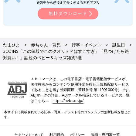
妊娠中から産後まで長く使える無料アプリ
無料ダウンロード
たまひよ
赤ちゃん・育児
行事・イベント
誕生日
3COINS「この値段でこのクオリティはすごすぎ」「見つけたら絶
対買い！」話題のベビー＆キッズ雑貨5選
ＡＢＪマークは、この電子書店・電子書籍配信サービスが、
著作権者からコンテンツ使用許諾を得た正規版配信サービス
であることを示す登録商標（登録番号 第11091000号）です。
ABJマークの詳細、ABJマークを掲示しているサービスの一覧
はこちら→
https://aebs.or.jp/
本サイトに掲載されている記事・写真・イラスト等のコンテンツの無断転載を禁じま
す。
たまひよについて
利用規約
ポリシー
医師・専門家一覧