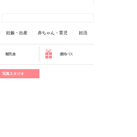
妊娠・出産
赤ちゃん・育児
妊活
離乳食
優待パス
写真スタジオ