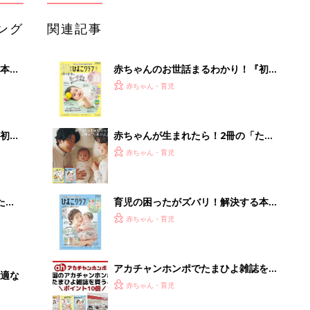
ング
関連記事
本
赤ちゃんのお世話まるわかり！『初め
2才
てのひよこクラブ 夏号』〈巻頭大特
赤ちゃん・育児
いっ
集〉初めての授乳がうまくいく！ お
っぱい・ミルクの基本と夏のトラブル
解決テク
初め
赤ちゃんが生まれたら！2冊の「たま
大特
ひよ」
赤ちゃん・育児
 お
ブル
たま
育児の困ったがズバリ！解決する本
『ひよこクラブ 秋号』 4カ月～2才
赤ちゃん・育児
になるまで、育児に役立つ情報がいっ
ぱい！
アカチャンホンポでたまひよ雑誌を買
適な
うとポイント10倍【期間限定】
赤ちゃん・育児