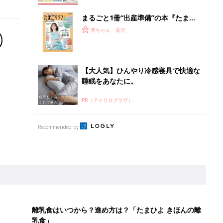
まるごと1冊“出産準備”の本『たまご
クラブ 夏号』〈スペシャル大特集〉
赤ちゃん・育児
夫婦で予習する 出産の教科書
【大人気】ひんやり冷感寝具で快適な
睡眠をあなたに。
PR（アイリスプラザ）
Recommended by
離乳食はいつから？進め方は？「たまひよ きほんの離
乳食」