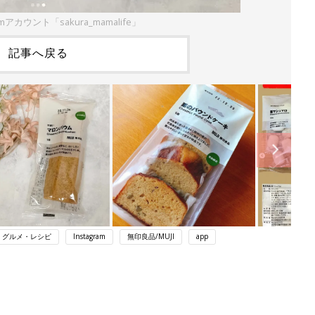
amアカウント「sakura_mamalife」
記事へ戻る
・グルメ・レシピ
Instagram
無印良品/MUJI
app