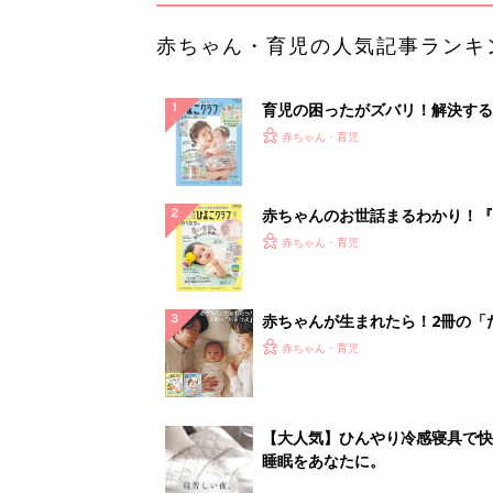
赤ちゃん・育児の人気記事ランキ
育児の困ったがズバリ！解決する
『ひよこクラブ 夏号』 4カ月～
赤ちゃん・育児
になるまで、育児に役立つ情報が
ぱい！
赤ちゃんのお世話まるわかり！『
てのひよこクラブ 夏号』〈巻頭
赤ちゃん・育児
集〉初めての授乳がうまくいく！
っぱい・ミルクの基本と夏のトラ
解決テク
赤ちゃんが生まれたら！2冊の「
ひよ」
赤ちゃん・育児
【大人気】ひんやり冷感寝具で快
睡眠をあなたに。