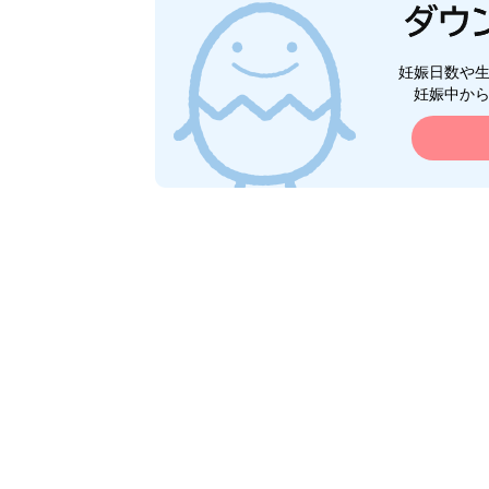
妊娠日数や
妊娠中か