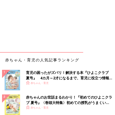
赤ちゃん・育児の人気記事ランキング
育児の困ったがズバリ！解決する本『ひよこクラブ
夏号』 4カ月～2才になるまで、育児に役立つ情報が
いっぱい！
赤ちゃん・育児
赤ちゃんのお世話まるわかり！『初めてのひよこクラ
ブ 夏号』〈巻頭大特集〉初めての授乳がうまくい
く！ おっぱい・ミルクの基本と夏のトラブル 解決テ
赤ちゃん・育児
ク