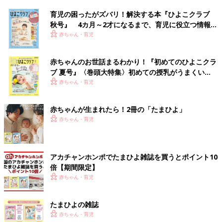
育児の困ったがズバリ！解決する本『ひよこクラブ
秋号』 4カ月～2才になるまで、育児に役立つ情報が
いっぱい！
赤ちゃん・育児
赤ちゃんのお世話まるわかり！『初めてのひよこクラ
ブ 夏号』〈巻頭大特集〉初めての授乳がうまくい
く！ おっぱい・ミルクの基本と夏のトラブル 解決テ
赤ちゃん・育児
ク
赤ちゃんが生まれたら！2冊の「たまひよ」
赤ちゃん・育児
アカチャンホンポでたまひよ雑誌を買うとポイント10
倍【期間限定】
赤ちゃん・育児
たまひよの雑誌
赤ちゃん・育児