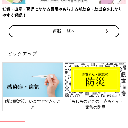
らえる補助金・助成金をわかり
連載一覧へ
ピックアップ
、いますぐできるこ
「もしものときの」赤ちゃん・
日本外来小児
と
家族の防災
ト