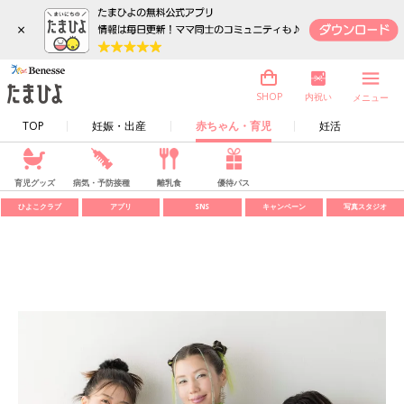
×
内祝い
SHOP
メニュー
TOP
妊娠・出産
赤ちゃん・育児
妊活
育児グッズ
病気・予防接種
離乳食
優待パス
ひよこクラブ
アプリ
SNS
キャンペーン
写真スタジオ