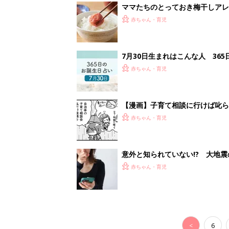
<
6
妊娠日数や
妊娠中か