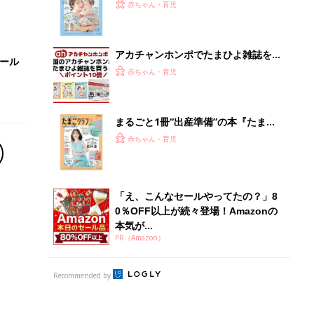
PR（Amazon）
Recommended by
離乳食はいつから？進め方は？「たまひよ きほんの離
乳食」
授乳の悩みや初めての離乳食作りに役立つ
子育てとお金
につ
妊娠・出産・育児にかかる費用やもらえる補助
金・助成金を解説