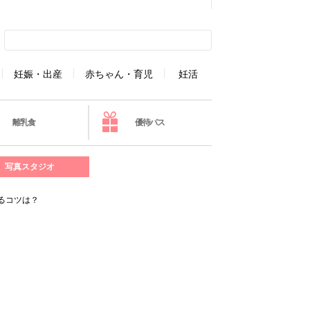
妊娠・出産
赤ちゃん・育児
妊活
離乳食
優待パス
写真スタジオ
るコツは？