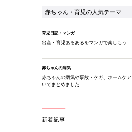
新着記事
ママたちのとっておき梅干しアレ
赤ちゃん・育児
7月30日生まれはこんな人 36
赤ちゃん・育児
【漫画】子育て相談に行けば叱ら
帰宅したら？『ふうふう子育て ＃
赤ちゃん・育児
意外と知られていない!? 大地
ー】
赤ちゃん・育児