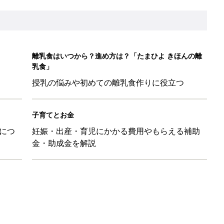
ンジレシピ
5日のお誕生日占い【鏡リュウジ監修】
れ、行き帰りは雨に濡れ、家はぐちゃぐちゃで……最悪な気分で
89』
震のときにやってはいけない7つのこととは？【防災アナウンサ