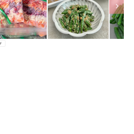
ド
ング
関連記事
本
赤ちゃんのお世話まるわかり！『初め
2才
てのひよこクラブ 夏号』〈巻頭大特
赤ちゃん・育児
いっ
集〉初めての授乳がうまくいく！ お
っぱい・ミルクの基本と夏のトラブル
解決テク