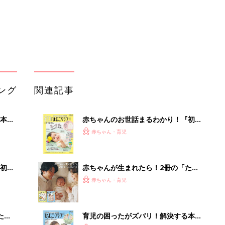
初め
赤ちゃんが生まれたら！2冊の「たま
大特
ひよ」
赤ちゃん・育児
 お
ブル
たま
育児の困ったがズバリ！解決する本
『ひよこクラブ 夏号』 4カ月～2才
赤ちゃん・育児
になるまで、育児に役立つ情報がいっ
ぱい！
アカチャンホンポでたまひよ雑誌を買
セール
うとポイント10倍【期間限定】
赤ちゃん・育児
まるごと1冊“出産準備”の本『たまご
クラブ 夏号』〈スペシャル大特集〉
赤ちゃん・育児
夫婦で予習する 出産の教科書
「え、こんなセールやってたの？」8
0％OFF以上が続々登場！Amazonの
本気が...