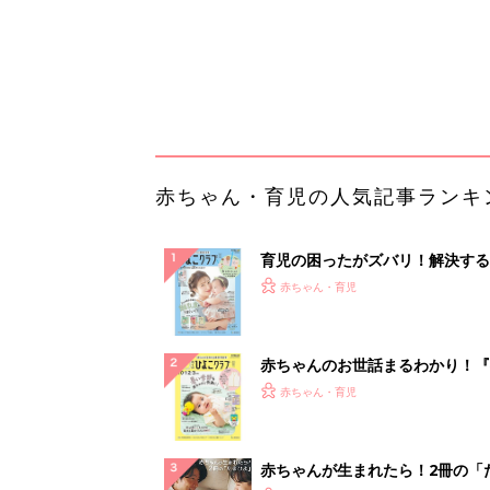
赤ちゃんのお世話まるわかり！『
てのひよこクラブ 夏号』〈巻頭
赤ちゃん・育児
集〉初めての授乳がうまくいく！
っぱい・ミルクの基本と夏のトラ
解決テク
赤ちゃんが生まれたら！2冊の「
ひよ」
赤ちゃん・育児
【毎日変わる】Amazonタイム
が見逃せない！
PR（Amazon）
ランキングをもっと見る