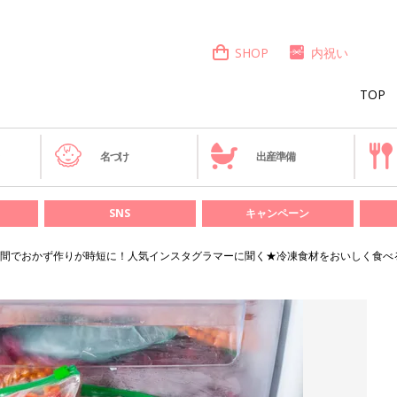
SHOP
内祝い
TOP
き
名づけ
出産準備
SNS
キャンペーン
間でおかず作りが時短に！人気インスタグラマーに聞く★冷凍食材をおいしく食べ