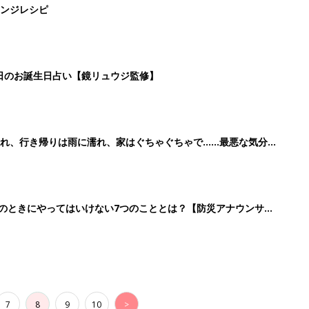
7
8
9
10
>
生後日数に合った情報を毎日お届け
ら産後まで長く使える無料アプリ
ダウンロード