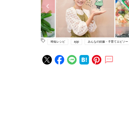
時短レシピ
app
みんなの妊娠・子育てエピソー
赤ちゃん・育児の人気記事ランキ
育児の困ったがズバリ！解決する
『ひよこクラブ 夏号』 4カ月～
赤ちゃん・育児
になるまで、育児に役立つ情報が
ぱい！