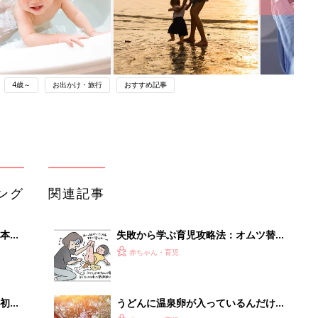
4歳～
お出かけ・旅行
おすすめ記事
ング
関連記事
本
失敗から学ぶ育児攻略法：オムツ替え
2才
[ハハのさけび #76]
赤ちゃん・育児
いっ
初め
うどんに温泉卵が入っているんだけど
大特
食べても大丈夫？－”まいにちのたま