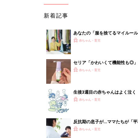
新着記事
あなたの「服を捨てるマイルー
スタイリストが喝！
赤ちゃん・育児
セリア「かわいくて機能性も◎」
赤ちゃん・育児
生後3週目の赤ちゃんはよく泣く
って本当？【専門家】
赤ちゃん・育児
反抗期の息子が...ママたちが「
赤ちゃん・育児