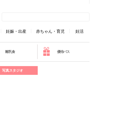
妊娠・出産
赤ちゃん・育児
妊活
離乳食
優待パス
写真スタジオ