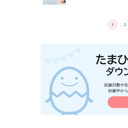
1
2
妊娠日数や
妊娠中か