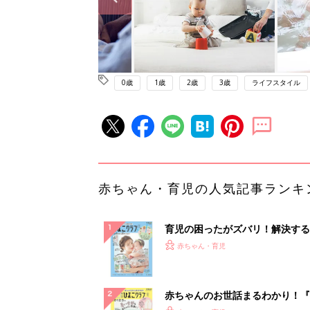
0歳
1歳
2歳
3歳
ライフスタイル
赤ちゃん・育児の人気記事ランキ
育児の困ったがズバリ！解決する
『ひよこクラブ 夏号』 4カ月～
赤ちゃん・育児
になるまで、育児に役立つ情報が
ぱい！
赤ちゃんのお世話まるわかり！『
てのひよこクラブ 夏号』〈巻頭