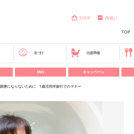
SHOP
内祝い
TOP
き
名づけ
出産準備
SNS
キャンペーン
困憊にならないために 1歳児同伴旅行でのマナー