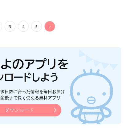
3
4
5
>
生後日数に合った情報を毎日お届け
ら産後まで長く使える無料アプリ
ダウンロード