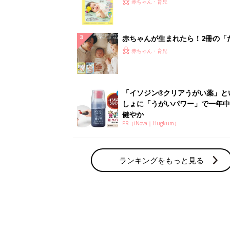
赤ちゃん・育児
集〉初めての授乳がうまくいく！
っぱい・ミルクの基本と夏のトラ
解決テク
赤ちゃんが生まれたら！2冊の「
ひよ」
赤ちゃん・育児
「イソジン®クリアうがい薬」と
しょに「うがいパワー」で一年中
健やか
PR（iNova｜Hugkum）
ランキングをもっと見る