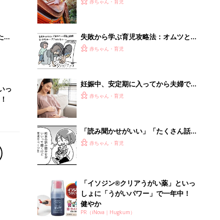
赤ちゃん・育児
 お
ひよ”の体験談
ブル
たま
失敗から学ぶ育児攻略法：オムツと洗
濯[ハハのさけび #77]
赤ちゃん・育児
妊娠中、安定期に入ってから夫婦で旅
いっ
行に行かれた方いますか？－”まいに
赤ちゃん・育児
！
ちのたまひよ”の体験談
「読み聞かせがいい」「たくさん話し
かけて」というけど……子どもの発語
赤ちゃん・育児
を促すコツってある？『ふうふう子育
て ＃64』
「イソジン®クリアうがい薬」といっ
しょに「うがいパワー」で一年中！
健やか
PR（iNova｜Hugkum）