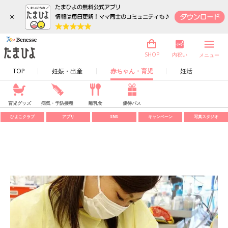
×
内祝い
SHOP
メニュー
TOP
妊娠・出産
赤ちゃん・育児
妊活
育児グッズ
病気・予防接種
離乳食
優待パス
ひよこクラブ
アプリ
SNS
キャンペーン
写真スタジオ