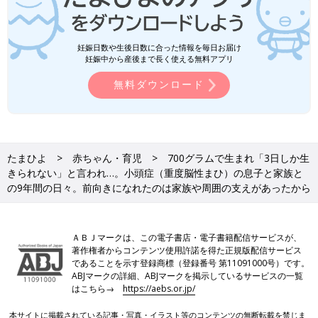
妊娠日数や生後日数に合った情報を毎日お届け
妊娠中から産後まで長く使える無料アプリ
無料ダウンロード
たまひよ
赤ちゃん・育児
700グラムで生まれ「3日しか生
きられない」と言われ…。小頭症（重度脳性まひ）の息子と家族と
の9年間の日々。前向きになれたのは家族や周囲の支えがあったから
ＡＢＪマークは、この電子書店・電子書籍配信サービスが、
著作権者からコンテンツ使用許諾を得た正規版配信サービス
であることを示す登録商標（登録番号 第11091000号）です。
ABJマークの詳細、ABJマークを掲示しているサービスの一覧
はこちら→
https://aebs.or.jp/
本サイトに掲載されている記事・写真・イラスト等のコンテンツの無断転載を禁じま