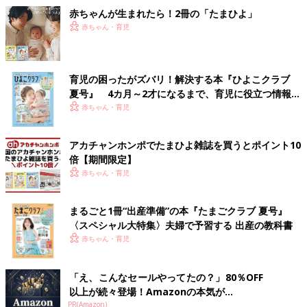
赤ちゃんが生まれたら！2冊の「たまひよ」
赤ちゃん・育児
育児の困ったがズバリ！解決する本『ひよこクラブ
夏号』 4カ月～2才になるまで、育児に役立つ情報が
いっぱい！
赤ちゃん・育児
アカチャンホンポでたまひよ雑誌を買うとポイント10
倍【期間限定】
赤ちゃん・育児
まるごと1冊“出産準備”の本『たまごクラブ 夏号』
〈スペシャル大特集〉夫婦で予習する 出産の教科書
赤ちゃん・育児
「え、こんなセールやってたの？」80％OFF
以上が続々登場！Amazonの本気が...
PR(Amazon)