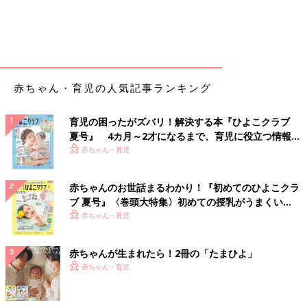
赤ちゃん・育児の人気記事ランキング
育児の困ったがズバリ！解決する本『ひよこクラブ
夏号』 4カ月～2才になるまで、育児に役立つ情報が
いっぱい！
赤ちゃん・育児
赤ちゃんのお世話まるわかり！『初めてのひよこクラ
ブ 夏号』〈巻頭大特集〉初めての授乳がうまくい
く！ おっぱい・ミルクの基本と夏のトラブル 解決テ
赤ちゃん・育児
ク
赤ちゃんが生まれたら！2冊の「たまひよ」
赤ちゃん・育児