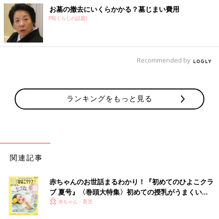
お墓の撤去にいくらかかる？墓じまい費用
PR(くらしの話題)
Recommended by
ランキングをもっと見る
関連記事
赤ちゃんのお世話まるわかり！『初めてのひよこクラ
ブ 夏号』〈巻頭大特集〉初めての授乳がうまくい
く！ おっぱい・ミルクの基本と夏のトラブル 解決テ
赤ちゃん・育児
ク