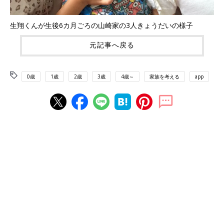
生翔くんが生後6カ月ごろの山崎家の3人きょうだいの様子
元記事へ戻る
0歳
1歳
2歳
3歳
4歳～
家族を考える
app