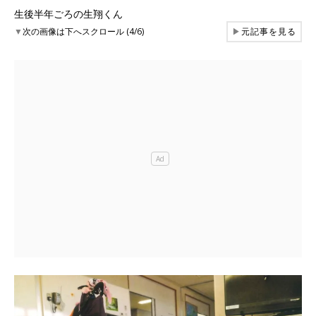
生後半年ごろの生翔くん
▼
次の画像は下へスクロール (4/6)
▶
元記事を見る