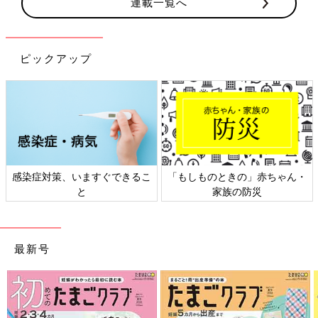
連載一覧へ
ピックアップ
・
日本外来小児科学会リーフレッ
六星占術 細木かおりさんの人
ト検討会
相談
最新号