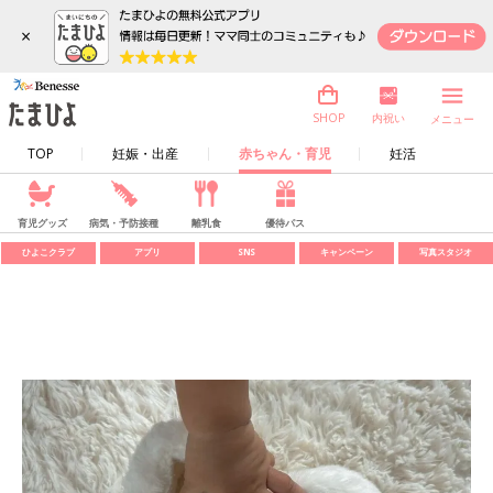
×
内祝い
SHOP
メニュー
TOP
妊娠・出産
赤ちゃん・育児
妊活
育児グッズ
病気・予防接種
離乳食
優待パス
ひよこクラブ
アプリ
SNS
キャンペーン
写真スタジオ