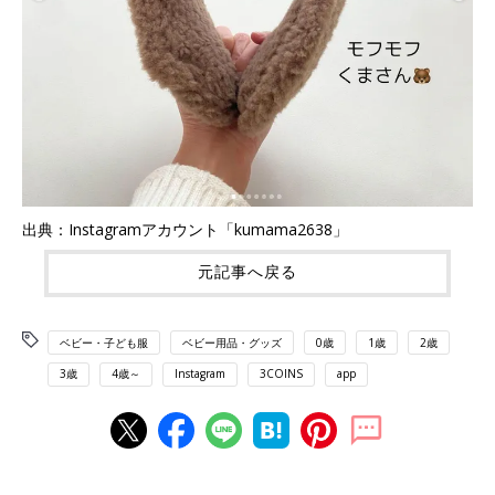
出典：Instagramアカウント「kumama2638」
元記事へ戻る
ベビー・子ども服
ベビー用品・グッズ
0歳
1歳
2歳
3歳
4歳～
Instagram
3COINS
app