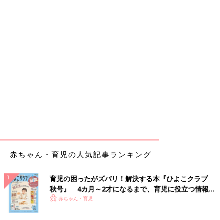
赤ちゃん・育児の人気記事ランキング
育児の困ったがズバリ！解決する本『ひよこクラブ
秋号』 4カ月～2才になるまで、育児に役立つ情報が
いっぱい！
赤ちゃん・育児