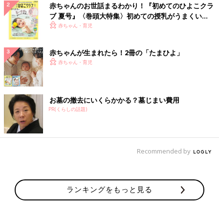
赤ちゃんのお世話まるわかり！『初めてのひよこクラ
ブ 夏号』〈巻頭大特集〉初めての授乳がうまくい
く！ おっぱい・ミルクの基本と夏のトラブル 解決テ
赤ちゃん・育児
ク
赤ちゃんが生まれたら！2冊の「たまひよ」
赤ちゃん・育児
お墓の撤去にいくらかかる？墓じまい費用
PR(くらしの話題)
Recommended by
ランキングをもっと見る