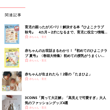
関連記事
育児の困ったがズバリ！解決する本『ひよこクラブ
秋号』 4カ月～2才になるまで、育児に役立つ情報が
いっぱい！
赤ちゃん・育児
赤ちゃんのお世話まるわかり！『初めてのひよこクラ
ブ 夏号』〈巻頭大特集〉初めての授乳がうまくい
く！ おっぱい・ミルクの基本と夏のトラブル 解決テ
赤ちゃん・育児
ク
赤ちゃんが生まれたら！2冊の「たまひよ」
赤ちゃん・育児
3COINS「買って大正解」「高見えで可愛すぎ」大人
気のファッショングッズ4選
赤ちゃん・育児