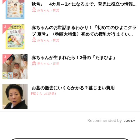
秋号』 4カ月～2才になるまで、育児に役立つ情報が
いっぱい！
赤ちゃん・育児
赤ちゃんのお世話まるわかり！『初めてのひよこクラ
ブ 夏号』〈巻頭大特集〉初めての授乳がうまくい
く！ おっぱい・ミルクの基本と夏のトラブル 解決テ
赤ちゃん・育児
ク
赤ちゃんが生まれたら！2冊の「たまひよ」
赤ちゃん・育児
お墓の撤去にいくらかかる？墓じまい費用
PR(くらしの話題)
Recommended by