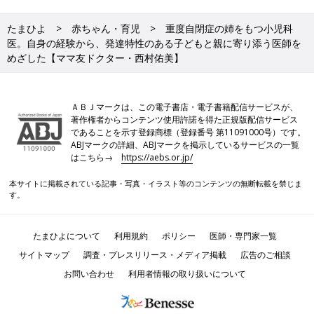
たまひよ
赤ちゃん・育児
重度自閉症の姉をもつ小児科
医。自身の経験から、発達特性のある子どもと親に寄り添う医師を
めざした【ママ友ドクター・西村佑美】
ＡＢＪマークは、この電子書店・電子書籍配信サービスが、
著作権者からコンテンツ使用許諾を得た正規版配信サービス
であることを示す登録商標（登録番号 第11091000号）です。
ABJマークの詳細、ABJマークを掲示しているサービスの一覧
はこちら→
https://aebs.or.jp/
本サイトに掲載されている記事・写真・イラスト等のコンテンツの無断転載を禁じま
す。
たまひよについて
利用規約
ポリシー
医師・専門家一覧
サイトマップ
調査・プレスリリース・メディア掲載
広告のご相談
お問い合わせ
利用者情報の取り扱いについて