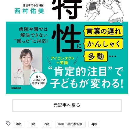
元記事へ戻る
0歳
1歳
2歳
医師・専門家監修
app