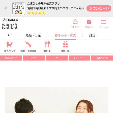
×
内祝い
SHOP
メニュー
TOP
妊娠・出産
赤ちゃん・育児
妊活
育児グッズ
病気・予防接種
離乳食
優待パス
ひよこクラブ
アプリ
SNS
キャンペーン
写真スタジオ