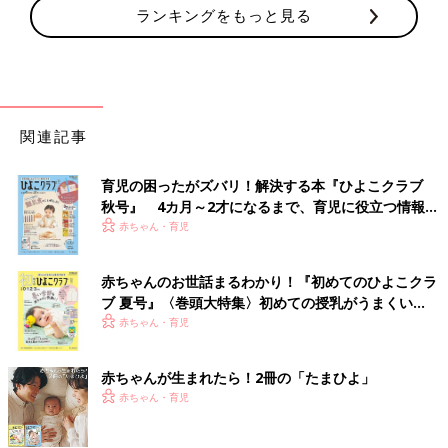
ランキングをもっと見る
関連記事
育児の困ったがズバリ！解決する本『ひよこクラブ
秋号』 4カ月～2才になるまで、育児に役立つ情報が
いっぱい！
赤ちゃん・育児
赤ちゃんのお世話まるわかり！『初めてのひよこクラ
ブ 夏号』〈巻頭大特集〉初めての授乳がうまくい
く！ おっぱい・ミルクの基本と夏のトラブル 解決テ
赤ちゃん・育児
ク
赤ちゃんが生まれたら！2冊の「たまひよ」
赤ちゃん・育児