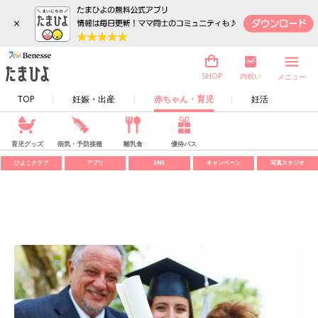
×
内祝い
SHOP
メニュー
TOP
妊娠・出産
赤ちゃん・育児
妊活
育児グッズ
病気・予防接種
離乳食
優待パス
ひよこクラブ
アプリ
SNS
キャンペーン
写真スタジオ