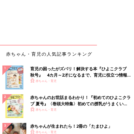
赤ちゃん・育児の人気記事ランキング
育児の困ったがズバリ！解決する本『ひよこクラブ
秋号』 4カ月～2才になるまで、育児に役立つ情報が
いっぱい！
赤ちゃん・育児
赤ちゃんのお世話まるわかり！『初めてのひよこクラ
ブ 夏号』〈巻頭大特集〉初めての授乳がうまくい
く！ おっぱい・ミルクの基本と夏のトラブル 解決テ
赤ちゃん・育児
ク
赤ちゃんが生まれたら！2冊の「たまひよ」
赤ちゃん・育児