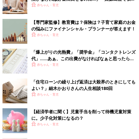
がなくなり心配…」お金のプロがアドバイス
赤ちゃん・育児
【専門家監修】教育費は？保険は？子育て家庭のお金
の悩みにファイナンシャル・プランナーが答えます！
赤ちゃん・育児
「爆上がりの光熱費」「奨学金」「コンタクトレンズ
代」……あぁ、この出費がなければなぁと思ったら家
計を見直すチャンス到来！と、FPがアドバイス
赤ちゃん・育児
「住宅ローンの繰り上げ返済は大殺界のときにしても
よい？」細木かおりさんの人生相談180回
赤ちゃん・育児
【経済学者に聞く】児童手当を削って待機児童対策
に。少子化対策になるの？
赤ちゃん・育児