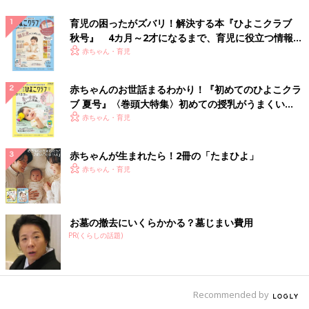
育児の困ったがズバリ！解決する本『ひよこクラブ
秋号』 4カ月～2才になるまで、育児に役立つ情報が
いっぱい！
赤ちゃん・育児
赤ちゃんのお世話まるわかり！『初めてのひよこクラ
ブ 夏号』〈巻頭大特集〉初めての授乳がうまくい
く！ おっぱい・ミルクの基本と夏のトラブル 解決テ
赤ちゃん・育児
ク
赤ちゃんが生まれたら！2冊の「たまひよ」
赤ちゃん・育児
お墓の撤去にいくらかかる？墓じまい費用
PR(くらしの話題)
Recommended by