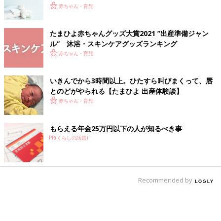
皮膚科医監修】
赤ちゃん・育児
たまひよ赤ちゃんグッズ大賞2021 ”出産準備ジャン
ル” 沐浴・スキンケアグッズランキング
赤ちゃん・育児
いきんでから3時間以上。ひたすら叫びまくって、唇
とのどがやられる【たまひよ 出産体験談】
赤ちゃん・育児
もらえる年金25万円以下の人が知るべき事
PR(くらしの話題)
Recommended by