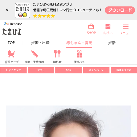
×
内祝い
SHOP
メニュー
TOP
妊娠・出産
赤ちゃん・育児
妊活
育児グッズ
病気・予防接種
離乳食
優待パス
ひよこクラブ
アプリ
SNS
キャンペーン
写真スタジオ