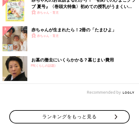
ブ 夏号』〈巻頭大特集〉初めての授乳がうまくい
く！ おっぱい・ミルクの基本と夏のトラブル 解決テ
赤ちゃん・育児
ク
赤ちゃんが生まれたら！2冊の「たまひよ」
赤ちゃん・育児
お墓の撤去にいくらかかる？墓じまい費用
PR(くらしの話題)
Recommended by
ランキングをもっと見る