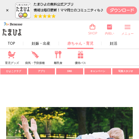
×
内祝い
SHOP
メニュー
TOP
妊娠・出産
赤ちゃん・育児
妊活
育児グッズ
病気・予防接種
離乳食
優待パス
ひよこクラブ
アプリ
SNS
キャンペーン
写真スタジオ