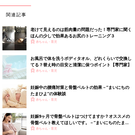
関連記事
老けて見えるのは筋肉量の問題だった！専門家に聞く
ほんの少しで効果あるお尻のトレーニング３
赤ちゃん・育児
お風呂で体を洗うボディタオル、どれくらいで交換し
てる？替え時の目安と清潔に保つポイント【専門家】
赤ちゃん・育児
妊娠中の腰痛対策と骨盤ベルトの効果－”まいにちの
たまひよ”の体験談
赤ちゃん・育児
妊娠9ヶ月で骨盤ベルトはつけてますか？オススメの
骨盤ベルト教えてほしいです。－”まいにちのたまひ
よ”の体験談
赤ちゃん・育児