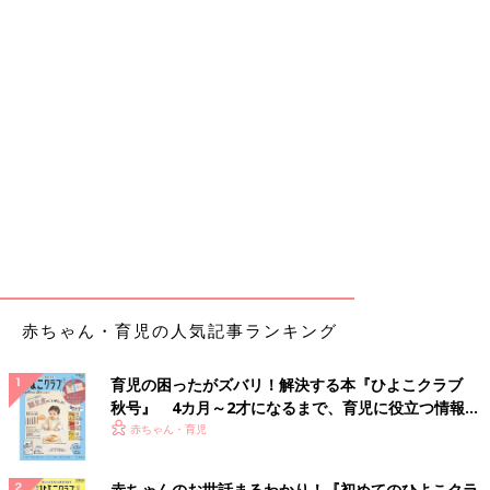
赤ちゃん・育児の人気記事ランキング
育児の困ったがズバリ！解決する本『ひよこクラブ
秋号』 4カ月～2才になるまで、育児に役立つ情報が
いっぱい！
赤ちゃん・育児
赤ちゃんのお世話まるわかり！『初めてのひよこクラ