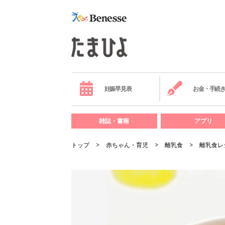
妊娠早見表
お金・手続
雑誌・書籍
アプリ
トップ
赤ちゃん・育児
離乳食
離乳食レ