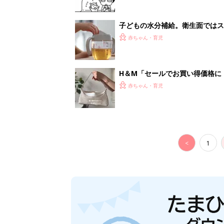
妊娠日数や
妊娠中か