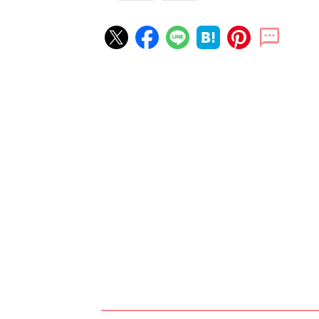
赤ちゃん・育児の人気記事ランキ
育児の困ったがズバリ！解決する
『ひよこクラブ 夏号』 4カ月～
赤ちゃん・育児
になるまで、育児に役立つ情報が
ぱい！
赤ちゃんのお世話まるわかり！『
てのひよこクラブ 夏号』〈巻頭
赤ちゃん・育児
集〉初めての授乳がうまくいく！
っぱい・ミルクの基本と夏のトラ
解決テク
赤ちゃんが生まれたら！2冊の「
ひよ」
赤ちゃん・育児