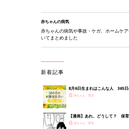
赤ちゃん・育児
【漫画】あれ、どうして？ 保
がする……！『ふうふう子育て ＃
赤ちゃん・育児
子どもの水分補給。衛生面ではス
く3つのコツとは？【専門家監修
赤ちゃん・育児
H＆М「セールでお買い得価格に
赤ちゃん・育児
<
1