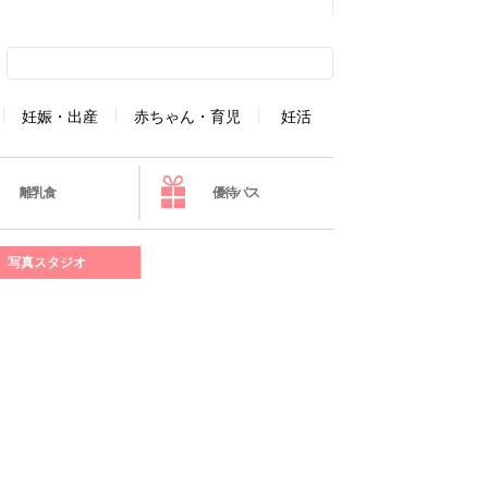
妊娠・出産
赤ちゃん・育児
妊活
離乳食
優待パス
写真スタジオ