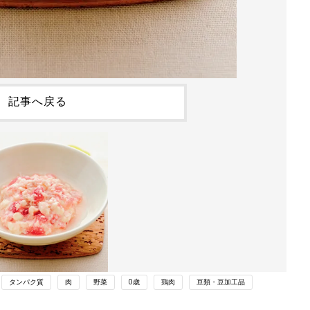
記事へ戻る
タンパク質
肉
野菜
0歳
鶏肉
豆類・豆加工品