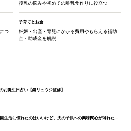
育園生活に慣れたのはいいけど、夫の子供への興味関心が薄れた気
91』
ポーツドリンクより麦茶が要注意!? 暑い季節に衛生的に持ち歩
】
！」「かわいくて一目ぼれ！」買うべき小物アイテム4選
2
3
4
5
>