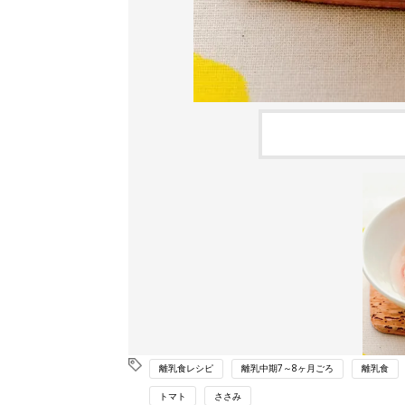
離乳食レシピ
離乳中期7～8ヶ月ごろ
離乳食
トマト
ささみ