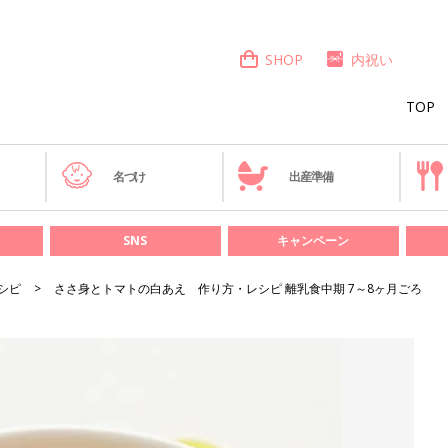
SHOP
内祝い
TOP
き
名づけ
出産準備
SNS
キャンペーン
シピ
ささ身とトマトの白あえ 作り方・レシピ 離乳食中期 7～8ヶ月ごろ