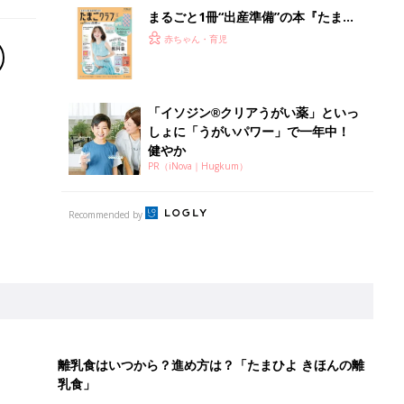
離乳食はいつから？進め方は？「たまひよ きほんの離
乳食」
授乳の悩みや初めての離乳食作りに役立つ
子育てとお金
につ
妊娠・出産・育児にかかる費用やもらえる補助
金・助成金を解説
日のお誕生日占い【鏡リュウジ監修】