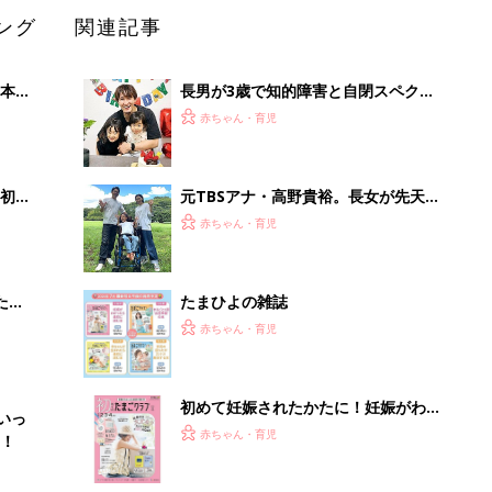
初めて妊娠されたかたに！妊娠がわか
いっ
ったら最初に読む本『初めてのたまご
赤ちゃん・育児
！
クラブ 夏号』
まるごと1冊“出産準備”の本『たまご
クラブ 夏号』〈スペシャル大特集〉
赤ちゃん・育児
夫婦で予習する 出産の教科書
「イソジン®クリアうがい薬」といっ
しょに「うがいパワー」で一年中！
健やか
PR（iNova｜Hugkum）
Recommended by