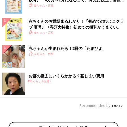
いっぱい！
赤ちゃん・育児
赤ちゃんのお世話まるわかり！『初めてのひよこクラ
ブ 夏号』〈巻頭大特集〉初めての授乳がうまくい
く！ おっぱい・ミルクの基本と夏のトラブル 解決テ
赤ちゃん・育児
ク
赤ちゃんが生まれたら！2冊の「たまひよ」
赤ちゃん・育児
お墓の撤去にいくらかかる？墓じまい費用
PR(くらしの話題)
Recommended by