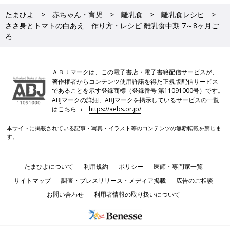
たまひよ
赤ちゃん・育児
離乳食
離乳食レシピ
ささ身とトマトの白あえ 作り方・レシピ 離乳食中期 7～8ヶ月ご
ろ
ＡＢＪマークは、この電子書店・電子書籍配信サービスが、
著作権者からコンテンツ使用許諾を得た正規版配信サービス
であることを示す登録商標（登録番号 第11091000号）です。
ABJマークの詳細、ABJマークを掲示しているサービスの一覧
はこちら→
https://aebs.or.jp/
本サイトに掲載されている記事・写真・イラスト等のコンテンツの無断転載を禁じま
す。
たまひよについて
利用規約
ポリシー
医師・専門家一覧
サイトマップ
調査・プレスリリース・メディア掲載
広告のご相談
お問い合わせ
利用者情報の取り扱いについて