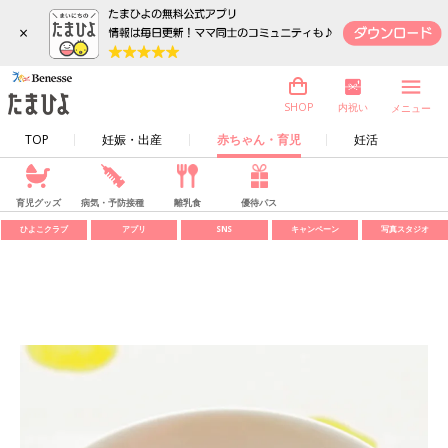
×
内祝い
SHOP
メニュー
TOP
妊娠・出産
赤ちゃん・育児
妊活
育児グッズ
病気・予防接種
離乳食
優待パス
ひよこクラブ
アプリ
SNS
キャンペーン
写真スタジオ