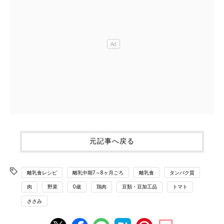
元記事へ戻る
離乳食レシピ
離乳中期7～8ヶ月ごろ
離乳食
タンパク質
肉
野菜
0歳
鶏肉
豆類・豆加工品
トマト
ささみ