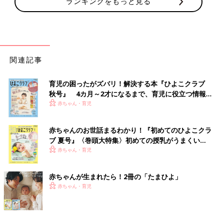
ランキングをもっと見る
関連記事
育児の困ったがズバリ！解決する本『ひよこクラブ
秋号』 4カ月～2才になるまで、育児に役立つ情報が
いっぱい！
赤ちゃん・育児
赤ちゃんのお世話まるわかり！『初めてのひよこクラ
ブ 夏号』〈巻頭大特集〉初めての授乳がうまくい
く！ おっぱい・ミルクの基本と夏のトラブル 解決テ
赤ちゃん・育児
ク
赤ちゃんが生まれたら！2冊の「たまひよ」
赤ちゃん・育児