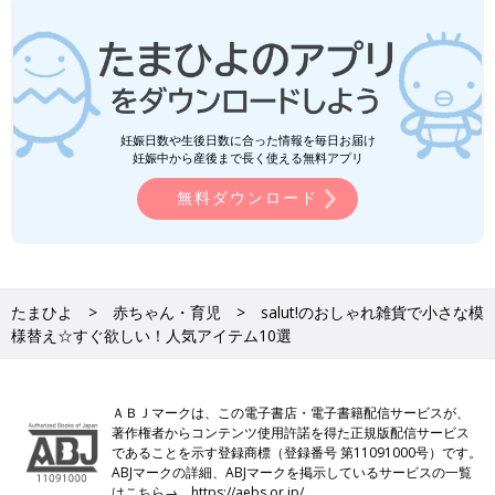
妊娠日数や生後日数に合った情報を毎日お届け
妊娠中から産後まで長く使える無料アプリ
無料ダウンロード
たまひよ
赤ちゃん・育児
salut!のおしゃれ雑貨で小さな模
様替え☆すぐ欲しい！人気アイテム10選
ＡＢＪマークは、この電子書店・電子書籍配信サービスが、
著作権者からコンテンツ使用許諾を得た正規版配信サービス
であることを示す登録商標（登録番号 第11091000号）です。
ABJマークの詳細、ABJマークを掲示しているサービスの一覧
はこちら→
https://aebs.or.jp/