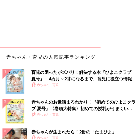
赤ちゃん・育児の人気記事ランキング
育児の困ったがズバリ！解決する本『ひよこクラブ
夏号』 4カ月～2才になるまで、育児に役立つ情報が
いっぱい！
赤ちゃん・育児
赤ちゃんのお世話まるわかり！『初めてのひよこクラ
ブ 夏号』〈巻頭大特集〉初めての授乳がうまくい
く！ おっぱい・ミルクの基本と夏のトラブル 解決テ
赤ちゃん・育児
ク
赤ちゃんが生まれたら！2冊の「たまひよ」
赤ちゃん・育児