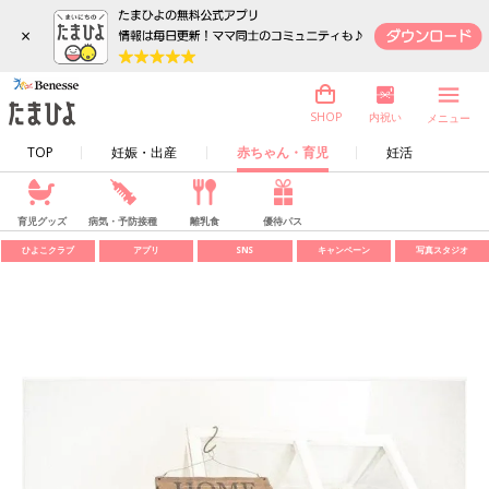
×
内祝い
SHOP
メニュー
TOP
妊娠・出産
赤ちゃん・育児
妊活
育児グッズ
病気・予防接種
離乳食
優待パス
ひよこクラブ
アプリ
SNS
キャンペーン
写真スタジオ