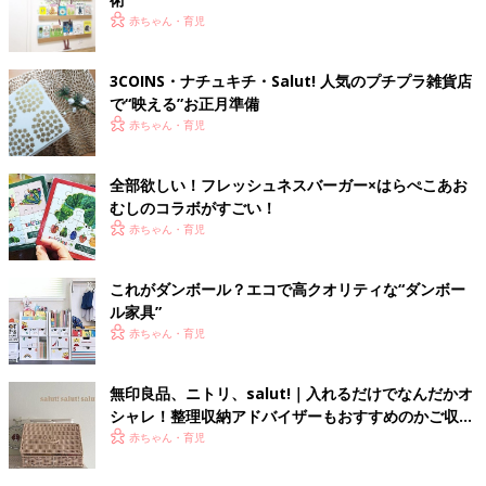
赤ちゃん・育児
3COINS・ナチュキチ・Salut! 人気のプチプラ雑貨店
で“映える”お正月準備
赤ちゃん・育児
全部欲しい！フレッシュネスバーガー×はらぺこあお
むしのコラボがすごい！
赤ちゃん・育児
これがダンボール？エコで高クオリティな“ダンボー
ル家具”
赤ちゃん・育児
無印良品、ニトリ、salut!｜入れるだけでなんだかオ
シャレ！整理収納アドバイザーもおすすめのかご収納
4選
赤ちゃん・育児