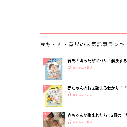
てのひよこクラブ 夏号』〈巻頭
赤ちゃん・育児
集〉初めての授乳がうまくいく！
っぱい・ミルクの基本と夏のトラ
解決テク
赤ちゃんが生まれたら！2冊の「
ひよ」
赤ちゃん・育児
【毎日変わる】Amazonタイム
が見逃せない！
PR（Amazon）
ランキングをもっと見る