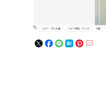
ベビー・子ども服
ベビー用品・グッズ
0歳
赤ちゃん・育児の人気記事ランキ
育児の困ったがズバリ！解決する
『ひよこクラブ 夏号』 4カ月～
赤ちゃん・育児
になるまで、育児に役立つ情報が
ぱい！
赤ちゃんのお世話まるわかり！『