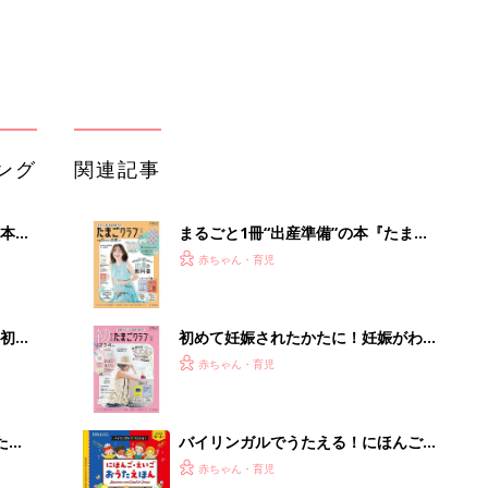
大特
ったら最初に読む本『初めてのたまご
赤ちゃん・育児
 お
クラブ 夏号』
ブル
たま
バイリンガルでうたえる！にほんご
えいご おうたえほん（たまひよ おう
赤ちゃん・育児
た絵本）
育児の困ったがズバリ！解決する本
セール
『ひよこクラブ 秋号』 4カ月～2才
赤ちゃん・育児
になるまで、育児に役立つ情報がいっ
ぱい！
初めてのひよこクラブ増刊「離乳食1
年生 1皿作るだけ！オールインワン​レ
赤ちゃん・育児
シピ」
「イソジン®クリアうがい薬」といっ
しょに「うがいパワー」で一年中！
健やか
PR（iNova｜Hugkum）