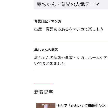
新着記事
セリア「かわいくて機能性も◎」
赤ちゃん・育児
生後3週目の赤ちゃんはよく泣く
って本当？【専門家】
赤ちゃん・育児
反抗期の息子が...ママたちが「
赤ちゃん・育児
8月6日生まれはこんな人 365
赤ちゃん・育児