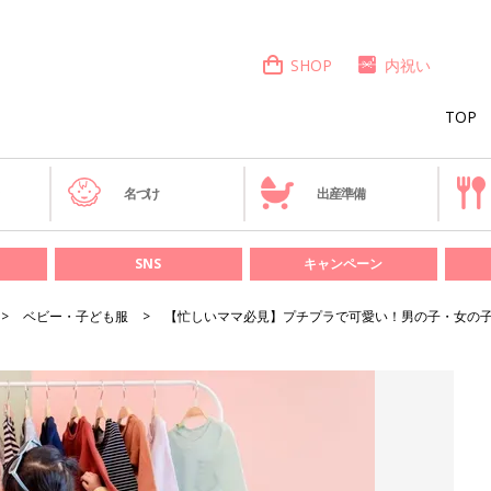
SHOP
内祝い
TOP
き
名づけ
出産準備
SNS
キャンペーン
ベビー・子ども服
【忙しいママ必見】プチプラで可愛い！男の子・女の