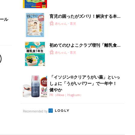
Recommended by
離乳食はいつから？進め方は？「たまひよ きほんの離
乳食」
授乳の悩みや初めての離乳食作りに役立つ
子育てとお金
につ
妊娠・出産・育児にかかる費用やもらえる補助
金・助成金を解説