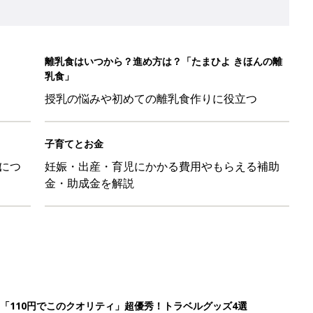
「110円でこのクオリティ」超優秀！トラベルグッズ4選
！？親が悩まされる「魔の3週目」って何？「魔の3カ月」もある
平和だな～」と感じた瞬間
日のお誕生日占い【鏡リュウジ監修】