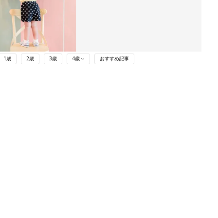
1歳
2歳
3歳
4歳～
おすすめ記事
ング
関連記事
本
まるごと1冊“出産準備”の本『たまご
2才
クラブ 夏号』〈スペシャル大特集〉
赤ちゃん・育児
いっ
夫婦で予習する 出産の教科書
初め
初めて妊娠されたかたに！妊娠がわか