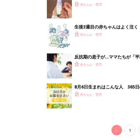
<
1
妊娠日数や
妊娠中か