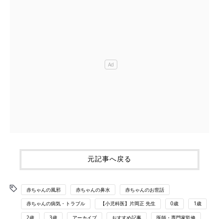
元記事へ戻る
赤ちゃんの風邪
赤ちゃんの鼻水
赤ちゃんのお世話
赤ちゃんの病気・トラブル
【小児科医】片岡正 先生
0歳
1歳
2歳
3歳
アーカイブ
おすすめ記事
医師・専門家監修