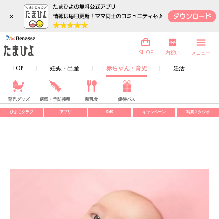
×
内祝い
SHOP
メニュー
TOP
妊娠・出産
赤ちゃん・育児
妊活
育児グッズ
病気・予防接種
離乳食
優待パス
ひよこクラブ
アプリ
SNS
キャンペーン
写真スタジオ