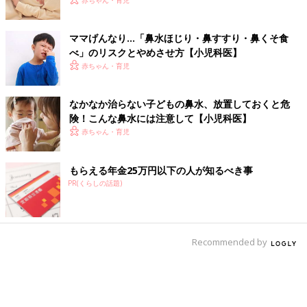
ちのたまひよ”の体験談
赤ちゃん・育児
ママげんなり…「鼻水ほじり・鼻すすり・鼻くそ食
べ」のリスクとやめさせ方【小児科医】
赤ちゃん・育児
なかなか治らない子どもの鼻水、放置しておくと危
険！こんな鼻水には注意して【小児科医】
赤ちゃん・育児
もらえる年金25万円以下の人が知るべき事
PR(くらしの話題)
Recommended by