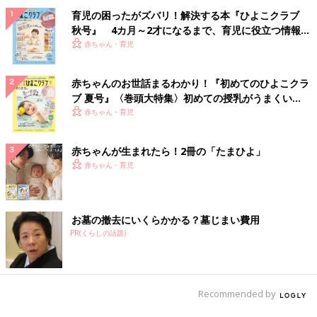
育児の困ったがズバリ！解決する本『ひよこクラブ
秋号』 4カ月～2才になるまで、育児に役立つ情報が
いっぱい！
赤ちゃん・育児
赤ちゃんのお世話まるわかり！『初めてのひよこクラ
ブ 夏号』〈巻頭大特集〉初めての授乳がうまくい
く！ おっぱい・ミルクの基本と夏のトラブル 解決テ
赤ちゃん・育児
ク
赤ちゃんが生まれたら！2冊の「たまひよ」
赤ちゃん・育児
お墓の撤去にいくらかかる？墓じまい費用
PR(くらしの話題)
Recommended by