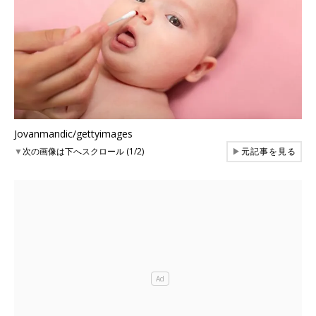
Jovanmandic/gettyimages
▼
次の画像は下へスクロール (1/2)
▶
元記事を見る