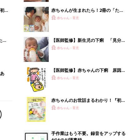
初め
赤ちゃんが生まれたら！2冊の「たま
大特
ひよ」
赤ちゃん・育児
 お
ブル
たま
【医師監修】新生児の下痢 「見分け
方＆受診の目安」と「母乳＆ミルクの
赤ちゃん・育児
注意点」
【医師監修】赤ちゃんの下痢 原因、
あ
病院へ行く前に確認すること、受診の
赤ちゃん・育児
目安やホームケア
赤ちゃんのお世話まるわかり！『初め
てのひよこクラブ 夏号』〈巻頭大特
赤ちゃん・育児
集〉初めての授乳がうまくいく！ お
っぱい・ミルクの基本と夏のトラブル
解決テク
手作業はもう不要。録音をアップする