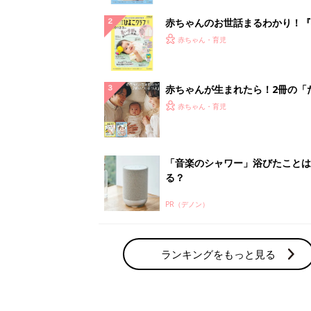
赤ちゃんのお世話まるわかり！『
てのひよこクラブ 夏号』〈巻頭
赤ちゃん・育児
集〉初めての授乳がうまくいく！
っぱい・ミルクの基本と夏のトラ
解決テク
赤ちゃんが生まれたら！2冊の「
ひよ」
赤ちゃん・育児
「音楽のシャワー」浴びたことは
る？
PR（デノン）
ランキングをもっと見る