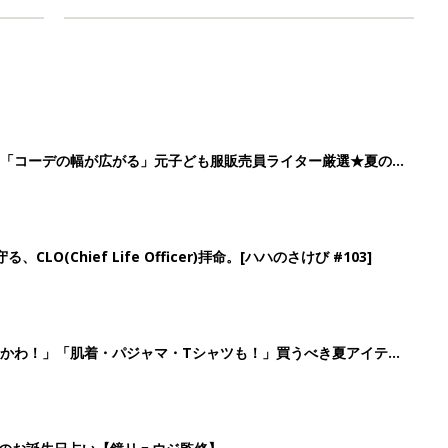
」「コーデの幅が広がる」元子ども服販売員ライター厳選★夏のバ
LO(Chief Life Officer)拝命。[ハハのさけび #103]
かわ！」「肌着・パジャマ・Tシャツも！」買うべき夏アイテム