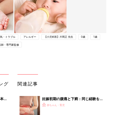
気・トラブル
アレルギー
【小児科医】片岡正 先生
0歳
1歳
医師・専門家監修
ング
関連記事
本
妊娠初期の腹痛と下痢：同じ経験をし
2才
た方いますか？－”まいにちのたまひ
赤ちゃん・育児
いっ
よ”の体験談