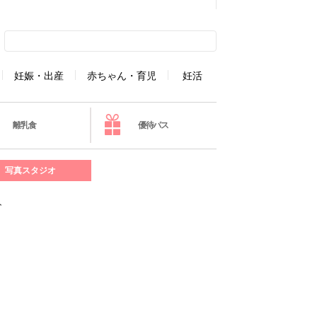
妊娠・出産
赤ちゃん・育児
妊活
離乳食
優待パス
写真スタジオ
ト