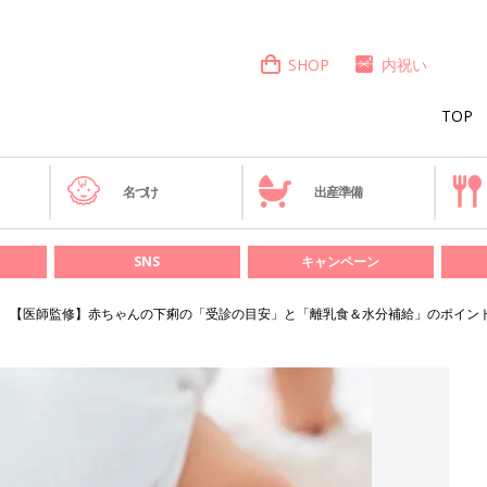
SHOP
内祝い
TOP
き
名づけ
出産準備
SNS
キャンペーン
【医師監修】赤ちゃんの下痢の「受診の目安」と「離乳食＆水分補給」のポイン