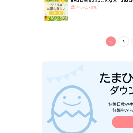
8月3日生まれはこんな人 365
赤ちゃん・育児
<
3
妊娠日数や
妊娠中か