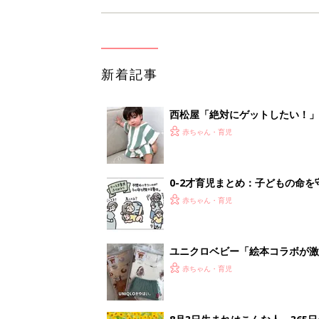
新着記事
西松屋「絶対にゲットしたい！
ズりアイテム5選
赤ちゃん・育児
0-2才育児まとめ：子どもの命を守る、C
赤ちゃん・育児
ユニクロベビー「絵本コラボが激
5選
赤ちゃん・育児