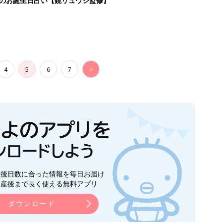
日のお誕生日占い【鏡リュウジ監修】
4
5
6
7
>
生後日数に合った情報を毎日お届け
ら産後まで長く使える無料アプリ
ダウンロード