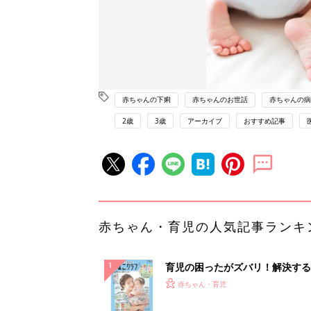
赤ちゃんの下痢
赤ちゃんのお世話
赤ちゃんの病
2歳
3歳
アーカイブ
おすすめ記事
赤ちゃん・育児の人気記事ランキ
育児の困ったがズバリ！解決する
『ひよこクラブ 夏号』 4カ月～
赤ちゃん・育児
になるまで、育児に役立つ情報が
ぱい！