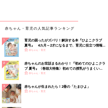
赤ちゃん・育児の人気記事ランキング
育児の困ったがズバリ！解決する本『ひよこクラブ
夏号』 4カ月～2才になるまで、育児に役立つ情報が
いっぱい！
赤ちゃん・育児
赤ちゃんのお世話まるわかり！『初めてのひよこクラ
ブ 夏号』〈巻頭大特集〉初めての授乳がうまくい
く！ おっぱい・ミルクの基本と夏のトラブル 解決テ
赤ちゃん・育児
ク
赤ちゃんが生まれたら！2冊の「たまひよ」
赤ちゃん・育児