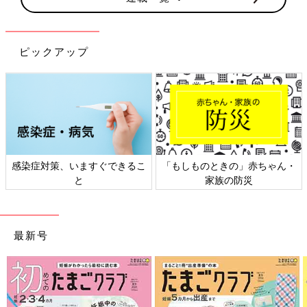
ピックアップ
しものときの」赤ちゃん・
日本外来小児科学会リーフレッ
六星占
家族の防災
ト検討会
最新号