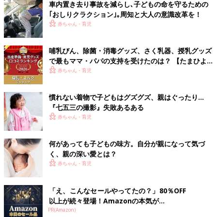
車内置き去り事故を減らし､子どもの命を守るための
｢おしりクラクション｣｡周知と大人の意識改革を！
赤ちゃん・育児
哺乳びん、除菌・消毒グッズ、さく乳器、授乳グッズ
で最もママ・パパの支持を受けたのは？ 【たまひよ
赤ちゃんグッズ大賞2026】
赤ちゃん・育児
慣れない着物で子どもはグズグズ、親はぐったり…
『七五三の撮影』失敗あるある
赤ちゃん・育児
何があっても子どもの味方。自分が親になって気づ
く、親の深い愛とは？
赤ちゃん・育児
「え、こんなセールやってたの？」80％OFF
以上が続々登場！Amazonの本気が...
PR(Amazon)