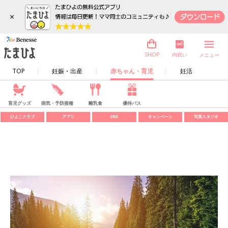
×
内祝い
SHOP
メニュー
TOP
妊娠・出産
赤ちゃん・育児
妊活
育児グッズ
病気・予防接種
離乳食
優待パス
ひよこクラブ
アプリ
SNS
キャンペーン
写真スタジオ