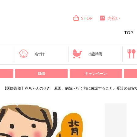
SHOP
内祝い
TOP
き
名づけ
出産準備
SNS
キャンペーン
【医師監修】赤ちゃんのせき 原因、病院へ行く前に確認すること、受診の目安