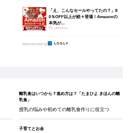
「え、こんなセールやってたの？」8
0％OFF以上が続々登場！Amazonの
本気が...
PR（Amazon）
Recommended by
離乳食はいつから？進め方は？「たまひよ きほんの離
乳食」
授乳の悩みや初めての離乳食作りに役立つ
子育てとお金