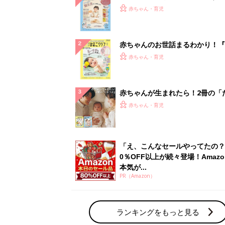
『ひよこクラブ 秋号』 4カ月～
赤ちゃん・育児
になるまで、育児に役立つ情報が
ぱい！
赤ちゃんのお世話まるわかり！『
てのひよこクラブ 夏号』〈巻頭
赤ちゃん・育児
集〉初めての授乳がうまくいく！
っぱい・ミルクの基本と夏のトラ
解決テク
赤ちゃんが生まれたら！2冊の「
ひよ」
赤ちゃん・育児
「え、こんなセールやってたの？
0％OFF以上が続々登場！Amazo
本気が...
PR（Amazon）
ランキングをもっと見る