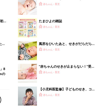
2才
の予兆。従来の治療薬が効かない「耐
赤ちゃん・育児
いっ
性菌」が問題に【小児科医】
初め
たまひよの雑誌
大特
赤ちゃん・育児
 お
ブル
たま
風邪をひいたあと、せきがだらだら続
く･･･。免疫が弱いの？受診したほう
赤ちゃん・育児
がいいの？【ママ小児科医】
“赤ちゃんのせきが止まらない！”受診
」8
の目安は？考えられる病気は？
赤ちゃん・育児
nの
【小児科医監修】子どものせき、コロ
ナだけじゃない“風邪”以外の原因 マ
赤ちゃん・育児
マ小児科医