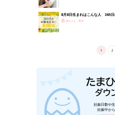
8月8日生まれはこんな人 365
赤ちゃん・育児
1
2
妊娠日数や
妊娠中か