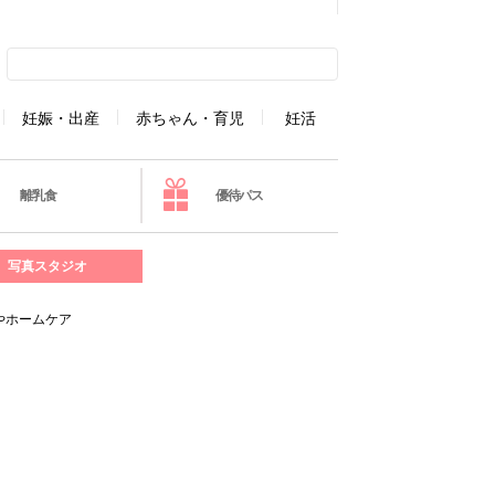
妊娠・出産
赤ちゃん・育児
妊活
離乳食
優待パス
写真スタジオ
やホームケア