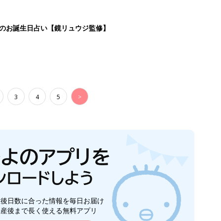
日のお誕生日占い【鏡リュウジ監修】
3
4
5
>
生後日数に合った情報を毎日お届け
ら産後まで長く使える無料アプリ