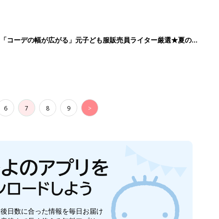
」「コーデの幅が広がる」元子ども服販売員ライター厳選★夏のバ
6
7
8
9
>
生後日数に合った情報を毎日お届け