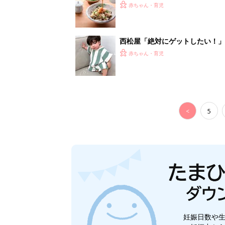
養学的にも最高⁉
赤ちゃん・育児
西松屋「絶対にゲットしたい！
ズりアイテム5選
赤ちゃん・育児
<
5
妊娠日数や