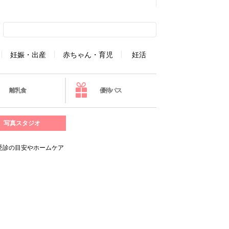
妊娠・出産
赤ちゃん・育児
妊活
離乳食
優待パス
写真スタジオ
受診の目安やホームケア