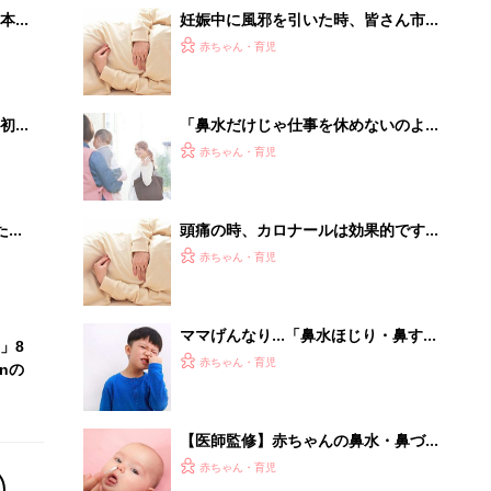
本
妊娠中に風邪を引いた時、皆さん市販
2才
のどの薬を買いますか？かかりつけの
赤ちゃん・育児
いっ
病院に貰いますか？－”まいにちのた
まひよ”の体験談
初め
「鼻水だけじゃ仕事を休めないのよ」
大特
「面談時に泣いてしまった…」園との
赤ちゃん・育児
 お
やりとりで困った体験ありますか？
ブル
たま
頭痛の時、カロナールは効果的です
か？－”まいにちのたまひよ”に寄せら
赤ちゃん・育児
れた投稿
ママげんなり…「鼻水ほじり・鼻すす
」8
り・鼻くそ食べ」のリスクとやめさせ
赤ちゃん・育児
nの
方【小児科医】
【医師監修】赤ちゃんの鼻水・鼻づま
りのホームケアと「鼻吸い器」の上手
赤ちゃん・育児
な使い方