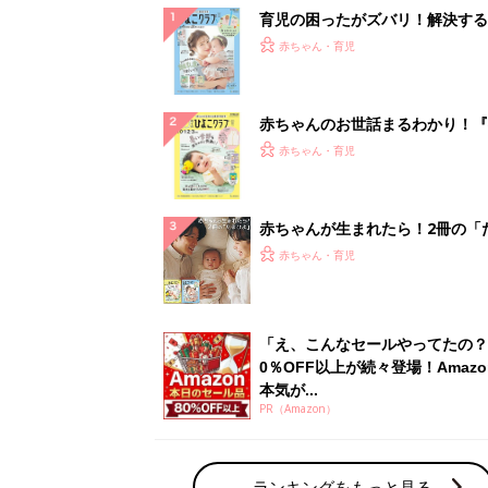
育児の困ったがズバリ！解決する
『ひよこクラブ 夏号』 4カ月～
赤ちゃん・育児
になるまで、育児に役立つ情報が
ぱい！
赤ちゃんのお世話まるわかり！『
てのひよこクラブ 夏号』〈巻頭
赤ちゃん・育児
集〉初めての授乳がうまくいく！
っぱい・ミルクの基本と夏のトラ
解決テク
赤ちゃんが生まれたら！2冊の「
ひよ」
赤ちゃん・育児
「え、こんなセールやってたの？
0％OFF以上が続々登場！Amazo
本気が...
PR（Amazon）
ランキングをもっと見る