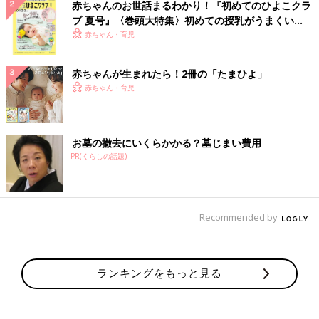
赤ちゃんのお世話まるわかり！『初めてのひよこクラ
ブ 夏号』〈巻頭大特集〉初めての授乳がうまくい
く！ おっぱい・ミルクの基本と夏のトラブル 解決テ
赤ちゃん・育児
ク
赤ちゃんが生まれたら！2冊の「たまひよ」
赤ちゃん・育児
お墓の撤去にいくらかかる？墓じまい費用
PR(くらしの話題)
Recommended by
ランキングをもっと見る