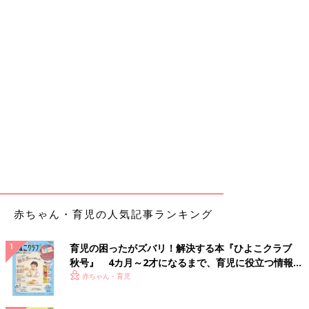
赤ちゃん・育児の人気記事ランキング
育児の困ったがズバリ！解決する本『ひよこクラブ
秋号』 4カ月～2才になるまで、育児に役立つ情報が
いっぱい！
赤ちゃん・育児