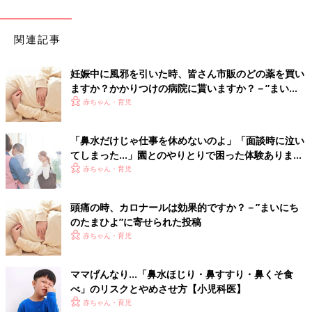
関連記事
妊娠中に風邪を引いた時、皆さん市販のどの薬を買い
ますか？かかりつけの病院に貰いますか？－”まいに
ちのたまひよ”の体験談
赤ちゃん・育児
「鼻水だけじゃ仕事を休めないのよ」「面談時に泣い
てしまった…」園とのやりとりで困った体験あります
か？
赤ちゃん・育児
頭痛の時、カロナールは効果的ですか？－”まいにち
のたまひよ”に寄せられた投稿
赤ちゃん・育児
ママげんなり…「鼻水ほじり・鼻すすり・鼻くそ食
べ」のリスクとやめさせ方【小児科医】
赤ちゃん・育児