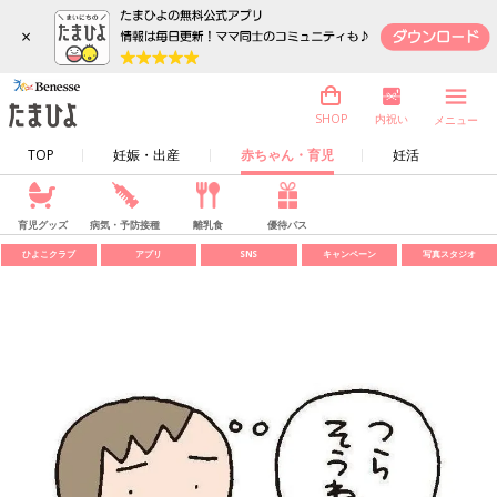
×
内祝い
SHOP
メニュー
TOP
妊娠・出産
赤ちゃん・育児
妊活
育児グッズ
病気・予防接種
離乳食
優待パス
ひよこクラブ
アプリ
SNS
キャンペーン
写真スタジオ