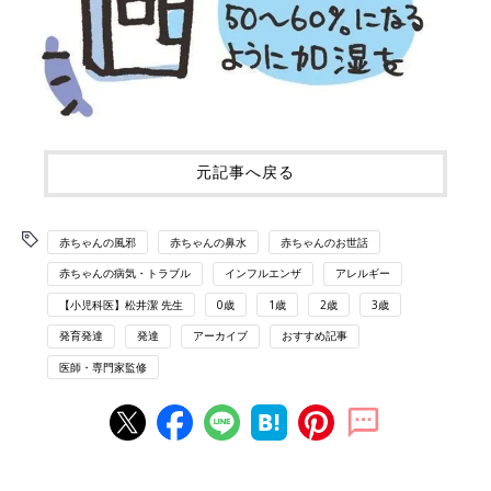
元記事へ戻る
赤ちゃんの風邪
赤ちゃんの鼻水
赤ちゃんのお世話
赤ちゃんの病気・トラブル
インフルエンザ
アレルギー
【小児科医】松井潔 先生
0歳
1歳
2歳
3歳
発育発達
発達
アーカイブ
おすすめ記事
医師・専門家監修