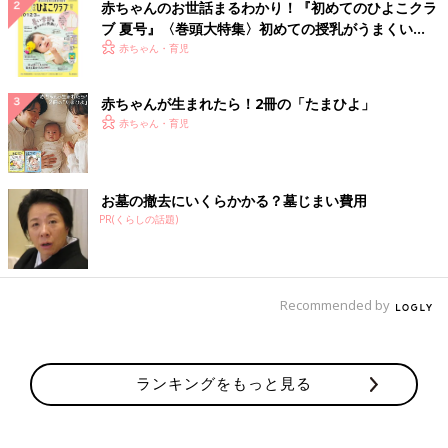
赤ちゃんのお世話まるわかり！『初めてのひよこクラ
ブ 夏号』〈巻頭大特集〉初めての授乳がうまくい
く！ おっぱい・ミルクの基本と夏のトラブル 解決テ
赤ちゃん・育児
ク
赤ちゃんが生まれたら！2冊の「たまひよ」
赤ちゃん・育児
お墓の撤去にいくらかかる？墓じまい費用
PR(くらしの話題)
Recommended by
ランキングをもっと見る