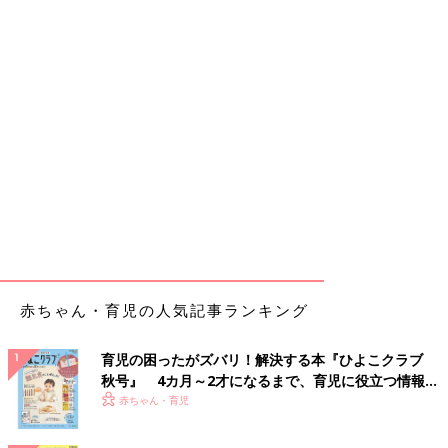
赤ちゃん・育児の人気記事ランキング
育児の困ったがズバリ！解決する本『ひよこクラブ
秋号』 4カ月～2才になるまで、育児に役立つ情報が
いっぱい！
赤ちゃん・育児