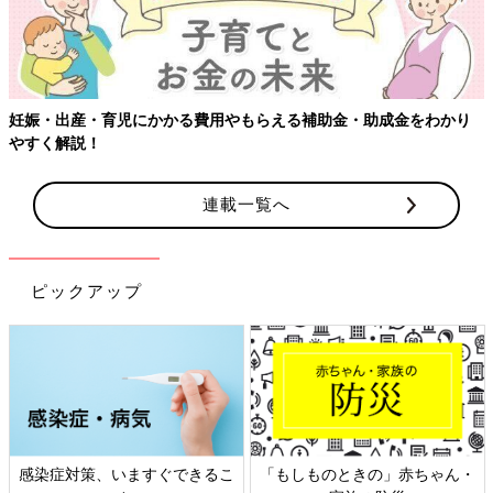
かり
連載一覧へ
ピックアップ
ちゃん・
日本外来小児科学会リーフレッ
六星占術 細木かおりさん