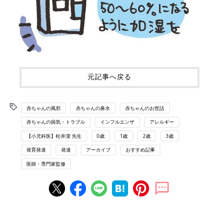
元記事へ戻る
赤ちゃんの風邪
赤ちゃんの鼻水
赤ちゃんのお世話
赤ちゃんの病気・トラブル
インフルエンザ
アレルギー
【小児科医】松井潔 先生
0歳
1歳
2歳
3歳
発育発達
発達
アーカイブ
おすすめ記事
医師・専門家監修