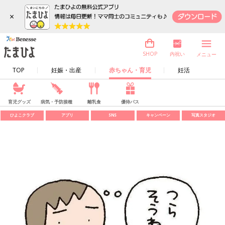
×
内祝い
SHOP
メニュー
TOP
妊娠・出産
赤ちゃん・育児
妊活
育児グッズ
病気・予防接種
離乳食
優待パス
ひよこクラブ
アプリ
SNS
キャンペーン
写真スタジオ