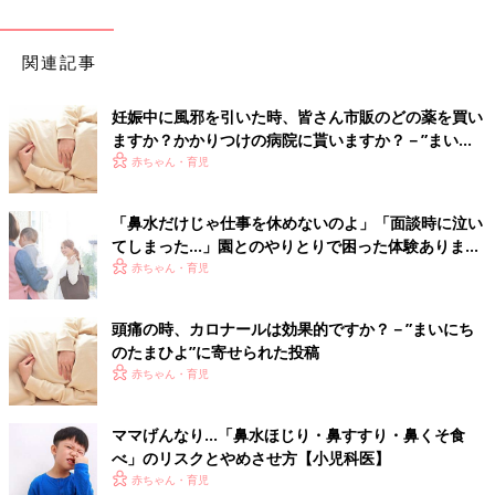
関連記事
妊娠中に風邪を引いた時、皆さん市販のどの薬を買い
ますか？かかりつけの病院に貰いますか？－”まいに
ちのたまひよ”の体験談
赤ちゃん・育児
「鼻水だけじゃ仕事を休めないのよ」「面談時に泣い
てしまった…」園とのやりとりで困った体験あります
か？
赤ちゃん・育児
頭痛の時、カロナールは効果的ですか？－”まいにち
のたまひよ”に寄せられた投稿
赤ちゃん・育児
ママげんなり…「鼻水ほじり・鼻すすり・鼻くそ食
べ」のリスクとやめさせ方【小児科医】
赤ちゃん・育児