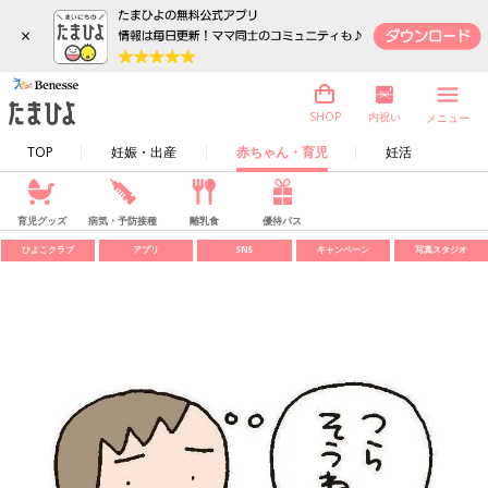
×
内祝い
SHOP
メニュー
TOP
妊娠・出産
赤ちゃん・育児
妊活
育児グッズ
病気・予防接種
離乳食
優待パス
ひよこクラブ
アプリ
SNS
キャンペーン
写真スタジオ