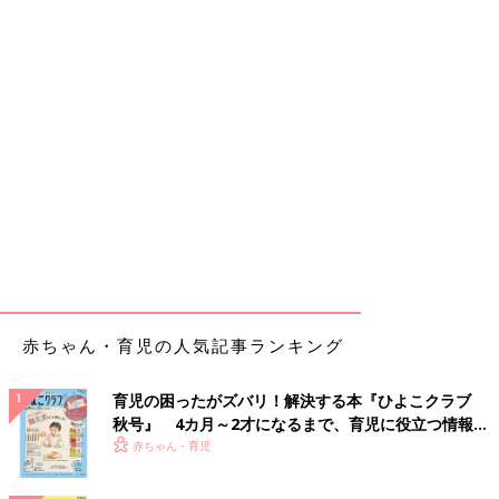
赤ちゃん・育児の人気記事ランキング
育児の困ったがズバリ！解決する本『ひよこクラブ
秋号』 4カ月～2才になるまで、育児に役立つ情報が
いっぱい！
赤ちゃん・育児