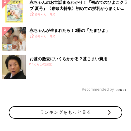
赤ちゃんのお世話まるわかり！『初めてのひよこクラ
ブ 夏号』〈巻頭大特集〉初めての授乳がうまくい
く！ おっぱい・ミルクの基本と夏のトラブル 解決テ
赤ちゃん・育児
ク
赤ちゃんが生まれたら！2冊の「たまひよ」
赤ちゃん・育児
お墓の撤去にいくらかかる？墓じまい費用
PR(くらしの話題)
Recommended by
ランキングをもっと見る