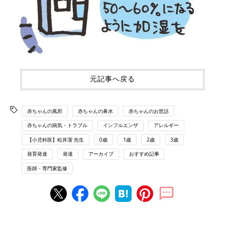
元記事へ戻る
赤ちゃんの風邪
赤ちゃんの鼻水
赤ちゃんのお世話
赤ちゃんの病気・トラブル
インフルエンザ
アレルギー
【小児科医】松井潔 先生
0歳
1歳
2歳
3歳
発育発達
発達
アーカイブ
おすすめ記事
医師・専門家監修