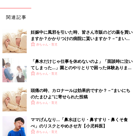
関連記事
妊娠中に風邪を引いた時、皆さん市販のどの薬を買い
ますか？かかりつけの病院に貰いますか？－”まいに
ちのたまひよ”の体験談
赤ちゃん・育児
「鼻水だけじゃ仕事を休めないのよ」「面談時に泣い
てしまった…」園とのやりとりで困った体験あります
か？
赤ちゃん・育児
頭痛の時、カロナールは効果的ですか？－”まいにち
のたまひよ”に寄せられた投稿
赤ちゃん・育児
ママげんなり…「鼻水ほじり・鼻すすり・鼻くそ食
べ」のリスクとやめさせ方【小児科医】
赤ちゃん・育児