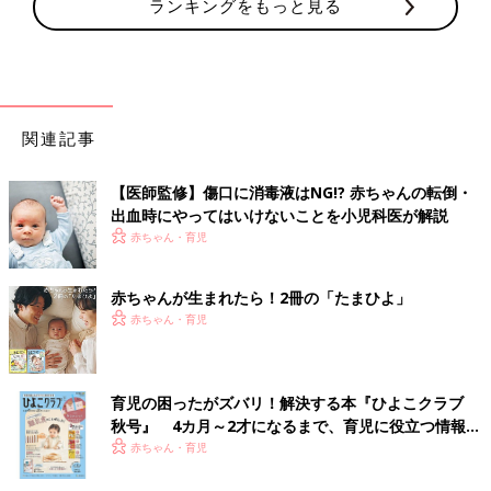
ランキングをもっと見る
関連記事
【医師監修】傷口に消毒液はNG!? 赤ちゃんの転倒・
出血時にやってはいけないことを小児科医が解説
赤ちゃん・育児
赤ちゃんが生まれたら！2冊の「たまひよ」
赤ちゃん・育児
育児の困ったがズバリ！解決する本『ひよこクラブ
秋号』 4カ月～2才になるまで、育児に役立つ情報が
いっぱい！
赤ちゃん・育児