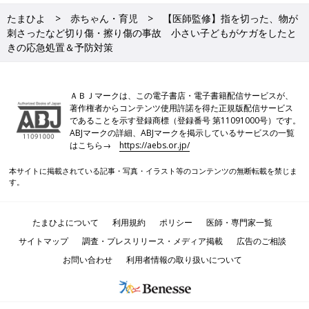
たまひよ
赤ちゃん・育児
【医師監修】指を切った、物が
刺さったなど切り傷・擦り傷の事故 小さい子どもがケガをしたと
きの応急処置＆予防対策
ＡＢＪマークは、この電子書店・電子書籍配信サービスが、
著作権者からコンテンツ使用許諾を得た正規版配信サービス
であることを示す登録商標（登録番号 第11091000号）です。
ABJマークの詳細、ABJマークを掲示しているサービスの一覧
はこちら→
https://aebs.or.jp/
本サイトに掲載されている記事・写真・イラスト等のコンテンツの無断転載を禁じま
す。
たまひよについて
利用規約
ポリシー
医師・専門家一覧
サイトマップ
調査・プレスリリース・メディア掲載
広告のご相談
お問い合わせ
利用者情報の取り扱いについて