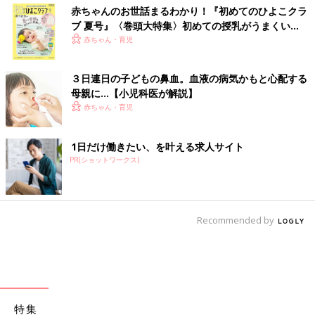
赤ちゃんのお世話まるわかり！『初めてのひよこクラ
ブ 夏号』〈巻頭大特集〉初めての授乳がうまくい
く！ おっぱい・ミルクの基本と夏のトラブル 解決テ
赤ちゃん・育児
ク
３日連日の子どもの鼻血。血液の病気かもと心配する
母親に…【小児科医が解説】
赤ちゃん・育児
1日だけ働きたい、を叶える求人サイト
PR(ショットワークス)
Recommended by
特集