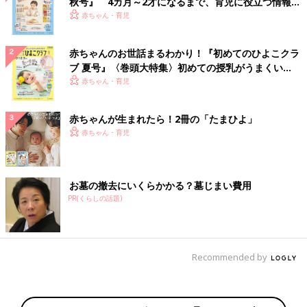
秋号』 4カ月～2才になるまで、育児に役立つ情報が
いっぱい！
赤ちゃん・育児
赤ちゃんのお世話まるわかり！『初めてのひよこクラ
ブ 夏号』〈巻頭大特集〉初めての授乳がうまくい
く！ おっぱい・ミルクの基本と夏のトラブル 解決テ
赤ちゃん・育児
ク
赤ちゃんが生まれたら！2冊の「たまひよ」
赤ちゃん・育児
お墓の撤去にいくらかかる？墓じまい費用
PR(くらしの話題)
Recommended by