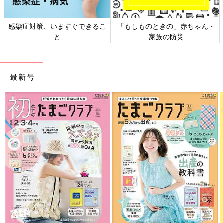
ん・
日本外来小児科学会リーフレッ
六星占術 細木かおりさんの人
ト検討会
相談
最新号