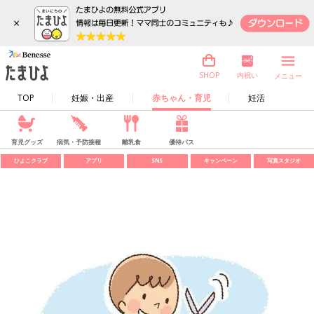
×
内祝い
SHOP
メニュー
TOP
妊娠・出産
赤ちゃん・育児
妊活
育児グッズ
病気・予防接種
離乳食
優待パス
ひよこクラブ
アプリ
SNS
キャンペーン
写真スタジオ