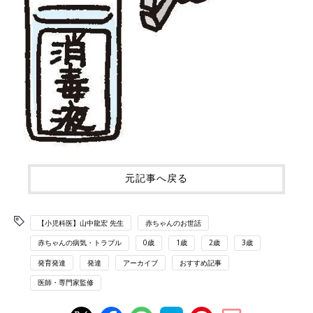
元記事へ戻る
【小児科医】山中龍宏 先生
赤ちゃんのお世話
赤ちゃんの病気・トラブル
0歳
1歳
2歳
3歳
発育発達
発達
アーカイブ
おすすめ記事
医師・専門家監修