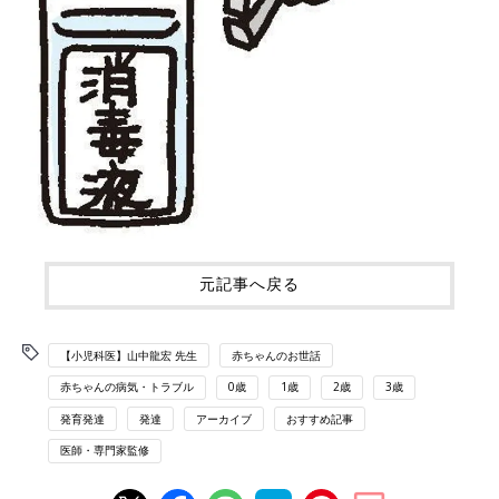
元記事へ戻る
【小児科医】山中龍宏 先生
赤ちゃんのお世話
赤ちゃんの病気・トラブル
0歳
1歳
2歳
3歳
発育発達
発達
アーカイブ
おすすめ記事
医師・専門家監修