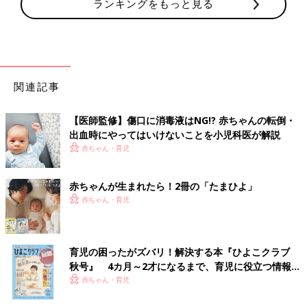
ランキングをもっと見る
関連記事
【医師監修】傷口に消毒液はNG!? 赤ちゃんの転倒・
出血時にやってはいけないことを小児科医が解説
赤ちゃん・育児
赤ちゃんが生まれたら！2冊の「たまひよ」
赤ちゃん・育児
育児の困ったがズバリ！解決する本『ひよこクラブ
秋号』 4カ月～2才になるまで、育児に役立つ情報が
いっぱい！
赤ちゃん・育児