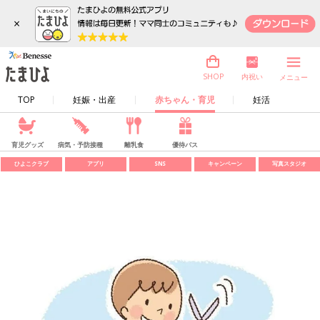
×
内祝い
SHOP
メニュー
TOP
妊娠・出産
赤ちゃん・育児
妊活
育児グッズ
病気・予防接種
離乳食
優待パス
ひよこクラブ
アプリ
SNS
キャンペーン
写真スタジオ