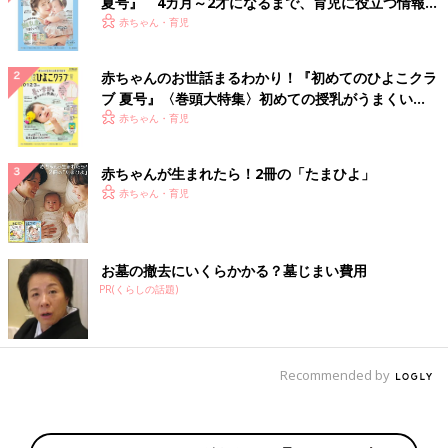
夏号』 4カ月～2才になるまで、育児に役立つ情報が
いっぱい！
赤ちゃん・育児
赤ちゃんのお世話まるわかり！『初めてのひよこクラ
ブ 夏号』〈巻頭大特集〉初めての授乳がうまくい
く！ おっぱい・ミルクの基本と夏のトラブル 解決テ
赤ちゃん・育児
ク
赤ちゃんが生まれたら！2冊の「たまひよ」
赤ちゃん・育児
お墓の撤去にいくらかかる？墓じまい費用
PR(くらしの話題)
Recommended by