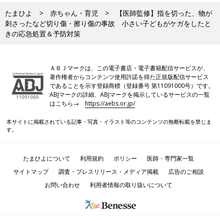
たまひよ
赤ちゃん・育児
【医師監修】指を切った、物が
刺さったなど切り傷・擦り傷の事故 小さい子どもがケガをしたと
きの応急処置＆予防対策
ＡＢＪマークは、この電子書店・電子書籍配信サービスが、
著作権者からコンテンツ使用許諾を得た正規版配信サービス
であることを示す登録商標（登録番号 第11091000号）です。
ABJマークの詳細、ABJマークを掲示しているサービスの一覧
はこちら→
https://aebs.or.jp/
本サイトに掲載されている記事・写真・イラスト等のコンテンツの無断転載を禁じま
す。
たまひよについて
利用規約
ポリシー
医師・専門家一覧
サイトマップ
調査・プレスリリース・メディア掲載
広告のご相談
お問い合わせ
利用者情報の取り扱いについて