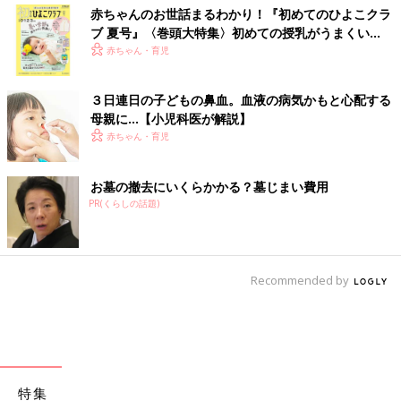
赤ちゃんのお世話まるわかり！『初めてのひよこクラ
ブ 夏号』〈巻頭大特集〉初めての授乳がうまくい
く！ おっぱい・ミルクの基本と夏のトラブル 解決テ
赤ちゃん・育児
ク
３日連日の子どもの鼻血。血液の病気かもと心配する
母親に…【小児科医が解説】
赤ちゃん・育児
お墓の撤去にいくらかかる？墓じまい費用
PR(くらしの話題)
Recommended by
特集