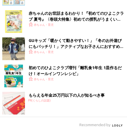
赤ちゃんのお世話まるわかり！『初めてのひよこクラ
ブ 夏号』〈巻頭大特集〉初めての授乳がうまくい
く！ おっぱい・ミルクの基本と夏のトラブル 解決テ
赤ちゃん・育児
ク
GUキッズ「暖かくて動きやすい！」「冬のお外遊び
にもバッチリ！」アクティブなお子さんにおすすめ★
買うべき5選
赤ちゃん・育児
初めてのひよこクラブ増刊「離乳食1年生 1皿作るだ
け！オールインワン​レシピ」
赤ちゃん・育児
もらえる年金25万円以下の人が知るべき事
PR(くらしの話題)
Recommended by