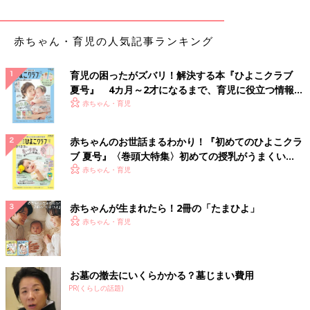
赤ちゃん・育児の人気記事ランキング
育児の困ったがズバリ！解決する本『ひよこクラブ
夏号』 4カ月～2才になるまで、育児に役立つ情報が
いっぱい！
赤ちゃん・育児
赤ちゃんのお世話まるわかり！『初めてのひよこクラ
ブ 夏号』〈巻頭大特集〉初めての授乳がうまくい
く！ おっぱい・ミルクの基本と夏のトラブル 解決テ
赤ちゃん・育児
ク
赤ちゃんが生まれたら！2冊の「たまひよ」
赤ちゃん・育児
お墓の撤去にいくらかかる？墓じまい費用
PR(くらしの話題)