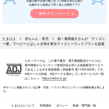
妊娠日数や生後日数に合った情報を毎日お届け
妊娠中から産後まで長く使える無料アプリ
無料ダウンロード
たまひよ
赤ちゃん・育児
熱！風間俊介さんが「ディズニ
ー愛」でベビーとはしゃぎ倒す東京ディズニーランドプランを提案
ＡＢＪマークは、この電子書店・電子書籍配信サービスが、
著作権者からコンテンツ使用許諾を得た正規版配信サービス
であることを示す登録商標（登録番号 第11091000号）です。
ABJマークの詳細、ABJマークを掲示しているサービスの一覧
はこちら→
https://aebs.or.jp/
本サイトに掲載されている記事・写真・イラスト等のコンテンツの無断転載を禁じま
す。
たまひよについて
利用規約
ポリシー
医師・専門家一覧