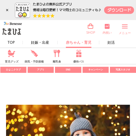
×
内祝い
SHOP
メニュー
TOP
妊娠・出産
赤ちゃん・育児
妊活
育児グッズ
病気・予防接種
離乳食
優待パス
ひよこクラブ
アプリ
SNS
キャンペーン
写真スタジオ