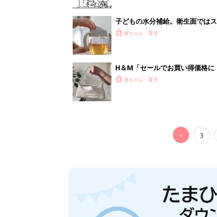
子どもの水分補給。衛生面ではス
く3つのコツとは？【専門家監修
赤ちゃん・育児
H＆М「セールでお買い得価格に
赤ちゃん・育児
<
3