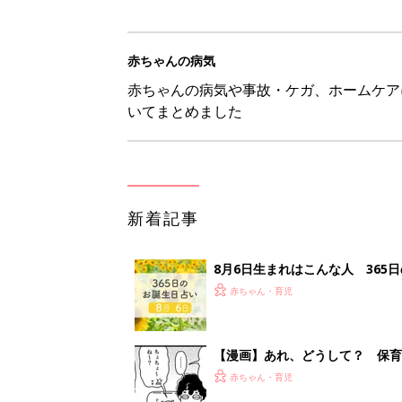
赤ちゃんの病気
赤ちゃんの病気や事故・ケガ、ホームケア
いてまとめました
新着記事
8月6日生まれはこんな人 365
赤ちゃん・育児
【漫画】あれ、どうして？ 保
がする……！『ふうふう子育て ＃
赤ちゃん・育児