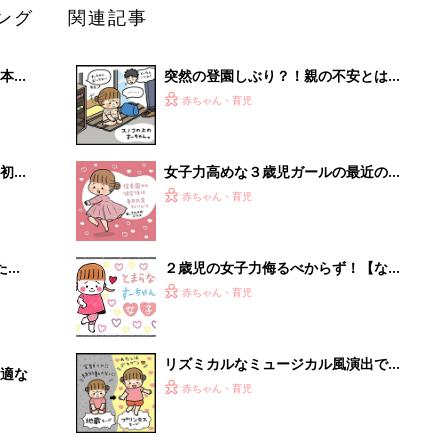
ング
関連記事
本
突然の登園しぶり？！親の不安とは真
2才
逆の理由だった！【なかよし兄妹日記
赤ちゃん・育児
いっ
vol.34】
初め
女子力高めな３歳児ガールの最近の意
大特
外なブームとは？！【なかよし兄妹日
赤ちゃん・育児
 お
記vol.47】
ブル
たま
２歳児の女子力侮るべからず！【なか
よし兄妹日記#15】
赤ちゃん・育児
リズミカルなミュージカル風演出でイ
適な
ヤイヤ回避？！【なかよし兄妹日記
赤ちゃん・育児
vol.35】