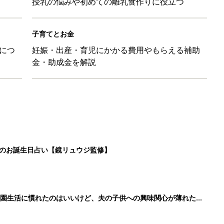
授乳の悩みや初めての離乳食作りに役立つ
子育てとお金
につ
妊娠・出産・育児にかかる費用やもらえる補助
金・助成金を解説
日のお誕生日占い【鏡リュウジ監修】
育園生活に慣れたのはいいけど、夫の子供への興味関心が薄れた気
91』