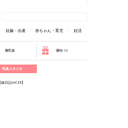
妊娠・出産
赤ちゃん・育児
妊活
離乳食
優待パス
写真スタジオ
記vol.33】