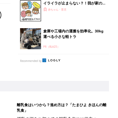
イライラが止まらない？！我が家の必
殺クールダウン法！【なかよし兄妹日
赤ちゃん・育児
記vol.25】
倉庫や工場内の運搬を効率化。30kg
運べる小さな軽トラ
PR（BLAZE）
Recommended by
離乳食はいつから？進め方は？「たまひよ きほんの離
乳食」