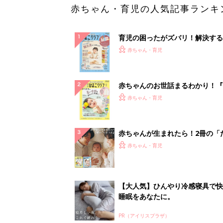
赤ちゃん・育児の人気記事ランキ
育児の困ったがズバリ！解決する
『ひよこクラブ 秋号』 4カ月～
赤ちゃん・育児
になるまで、育児に役立つ情報が
ぱい！
赤ちゃんのお世話まるわかり！『
てのひよこクラブ 夏号』〈巻頭
赤ちゃん・育児
集〉初めての授乳がうまくいく！
っぱい・ミルクの基本と夏のトラ
解決テク
赤ちゃんが生まれたら！2冊の「
ひよ」
赤ちゃん・育児
【大人気】ひんやり冷感寝具で快
睡眠をあなたに。
PR（アイリスプラザ）