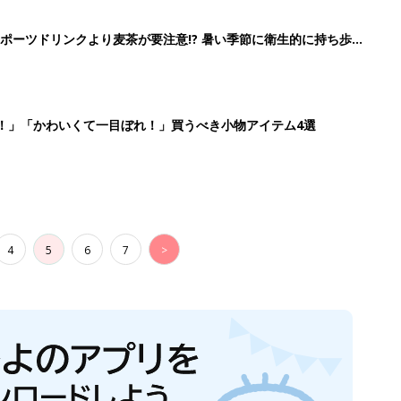
ポーツドリンクより麦茶が要注意!? 暑い季節に衛生的に持ち歩
】
！」「かわいくて一目ぼれ！」買うべき小物アイテム4選
4
5
6
7
>