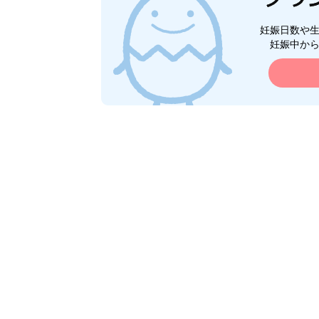
妊娠日数や
妊娠中か