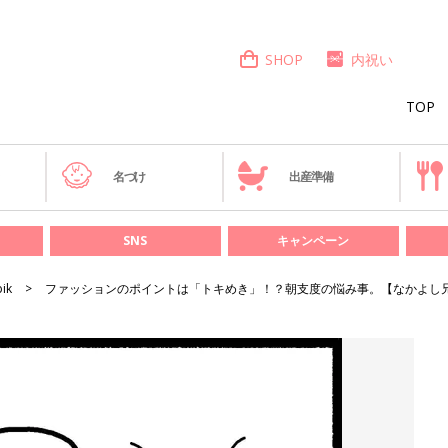
SHOP
内祝い
TOP
き
名づけ
出産準備
SNS
キャンペーン
bik
ファッションのポイントは「トキめき」！？朝支度の悩み事。【なかよし兄妹日