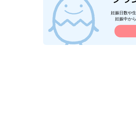
妊娠日数や
妊娠中か