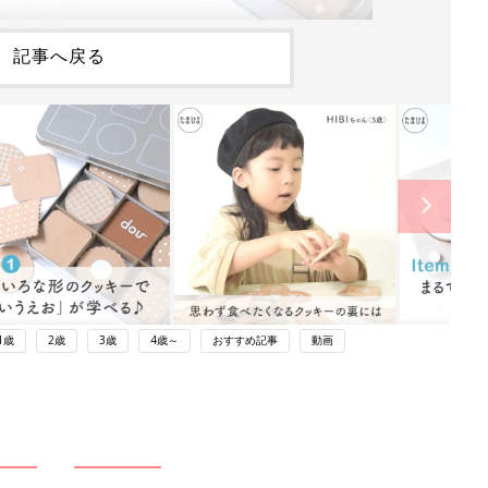
記事へ戻る
1歳
2歳
3歳
4歳～
おすすめ記事
動画