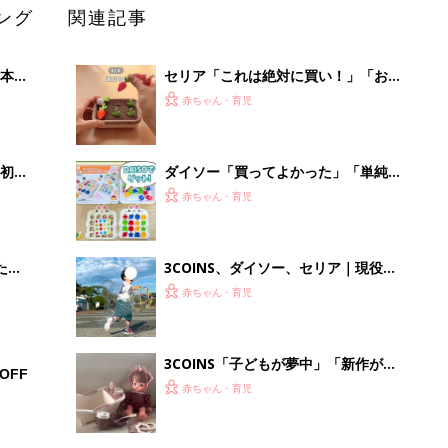
ング
関連記事
本
セリア「これは絶対に買い！」「お出
2才
かけ中の時間稼ぎにも◎」大人気のお
赤ちゃん・育児
いっ
もちゃ5選
初め
ダイソー「買ってよかった」「単純ル
大特
ールでおもしろい」寒い日に家族で楽
赤ちゃん・育児
 お
しみたい！コスパ最高おもちゃ4選
ブル
たま
3COINS、ダイソー、セリア｜現役保
育士もおすすめ！外遊びがもっと楽し
赤ちゃん・育児
くなるおもちゃ5選
3COINS「子どもが夢中」「新作が早
OFF
くも品薄!?」話題のおもちゃ5選
赤ちゃん・育児