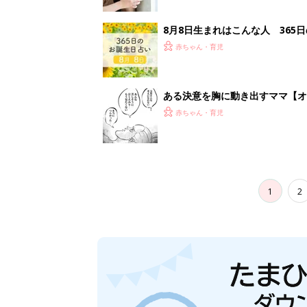
8月8日生まれはこんな人 365
赤ちゃん・育児
ある決意を胸に動き出すママ【オ
赤ちゃん・育児
1
2