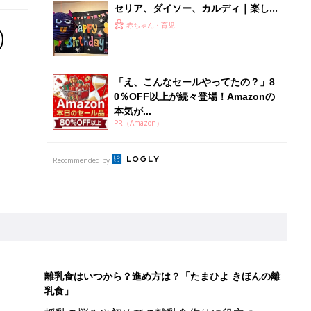
セリア、ダイソー、カルディ｜楽しく
遊びながら知育も⁉現役保育士もおす
赤ちゃん・育児
すめのハロウィンおもちゃ5選
「え、こんなセールやってたの？」8
0％OFF以上が続々登場！Amazonの
本気が...
PR（Amazon）
Recommended by
離乳食はいつから？進め方は？「たまひよ きほんの離
乳食」