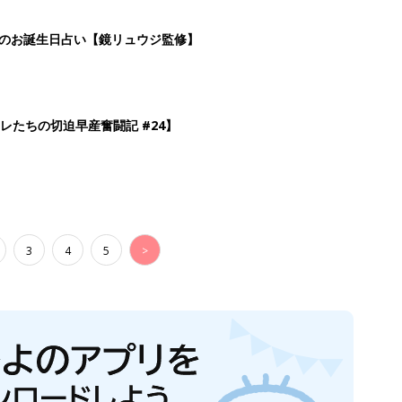
日のお誕生日占い【鏡リュウジ監修】
レたちの切迫早産奮闘記 #24】
3
4
5
>