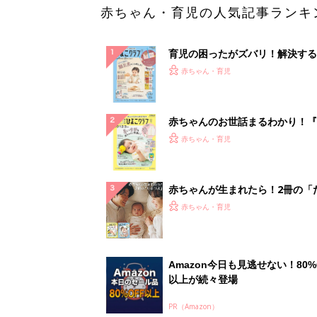
赤ちゃん・育児の人気記事ランキ
育児の困ったがズバリ！解決する
『ひよこクラブ 秋号』 4カ月～
赤ちゃん・育児
になるまで、育児に役立つ情報が
ぱい！
赤ちゃんのお世話まるわかり！『
てのひよこクラブ 夏号』〈巻頭
赤ちゃん・育児
集〉初めての授乳がうまくいく！
っぱい・ミルクの基本と夏のトラ
解決テク
赤ちゃんが生まれたら！2冊の「
ひよ」
赤ちゃん・育児
Amazon今日も見逃せない！80%
以上が続々登場
PR（Amazon）