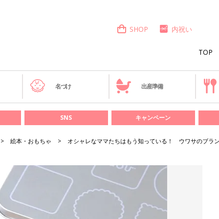
SHOP
内祝い
TOP
き
名づけ
出産準備
SNS
キャンペーン
絵本・おもちゃ
オシャレなママたちはもう知っている！ ウワサのブランド