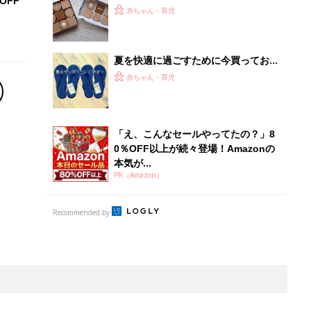
OFF
製おもちゃが最高にオシャレ！
赤ちゃん・育児
夏を快適に過ごすために今買っておく
べき無印良品の初夏グッズ１１連発
赤ちゃん・育児
「え、こんなセールやってたの？」8
0％OFF以上が続々登場！Amazonの
本気が...
PR（Amazon）
Recommended by