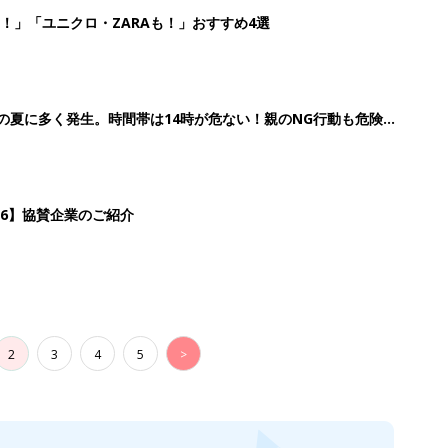
！」「ユニクロ・ZARAも！」おすすめ4選
歳の夏に多く発生。時間帯は14時が危ない！親のNG行動も危険を
26】協賛企業のご紹介
2
3
4
5
>