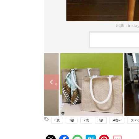
出典：Insta
0歳
1歳
2歳
3歳
4歳～
ファ