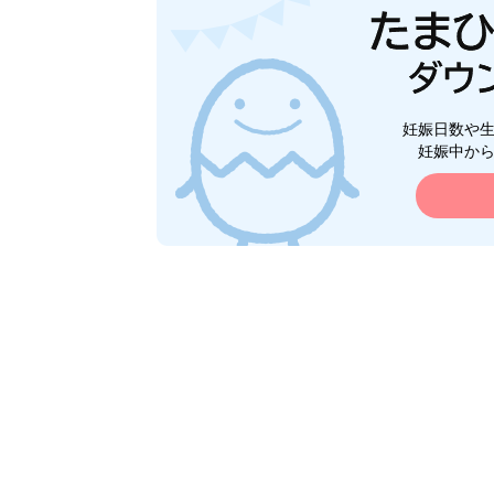
妊娠日数や
妊娠中か