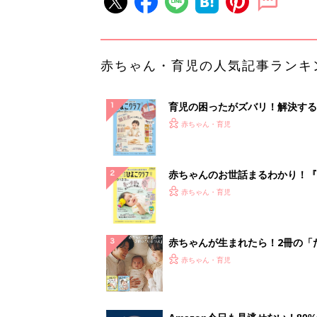
赤ちゃん・育児の人気記事ランキ
育児の困ったがズバリ！解決する
『ひよこクラブ 秋号』 4カ月～
赤ちゃん・育児
になるまで、育児に役立つ情報が
ぱい！
赤ちゃんのお世話まるわかり！『
てのひよこクラブ 夏号』〈巻頭
赤ちゃん・育児
集〉初めての授乳がうまくいく！
っぱい・ミルクの基本と夏のトラ
解決テク
赤ちゃんが生まれたら！2冊の「
ひよ」
赤ちゃん・育児