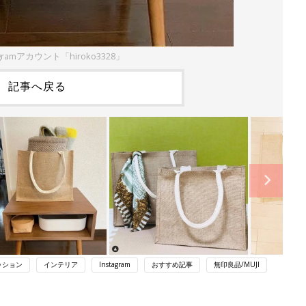
gramアカウント「hiroko3328」
記事へ戻る
ッション
インテリア
Instagram
おすすめ記事
無印良品/MUJI