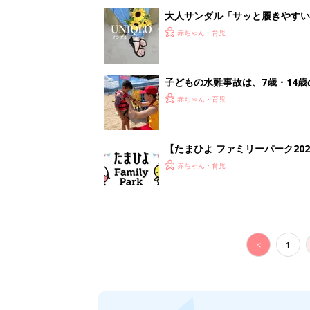
大人サンダル「サッと履きやすい
赤ちゃん・育児
子どもの水難事故は、7歳・14
まねく【専門家】
赤ちゃん・育児
【たまひよ ファミリーパーク20
赤ちゃん・育児
<
1