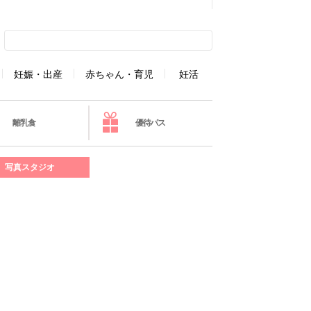
妊娠・出産
赤ちゃん・育児
妊活
離乳食
優待パス
写真スタジオ