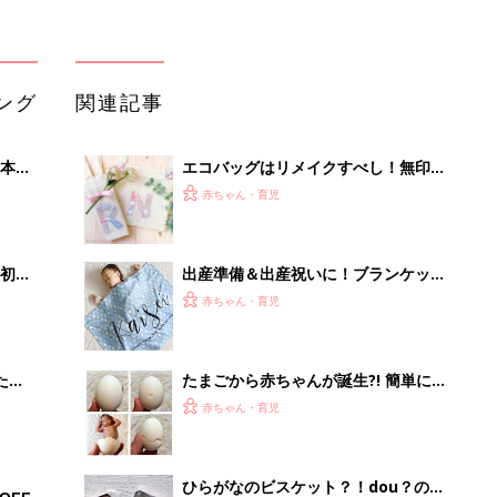
ング
関連記事
本
エコバッグはリメイクすべし！無印良
2才
品のリメイクバッグ5選
赤ちゃん・育児
いっ
初め
出産準備＆出産祝いに！ブランケット
大特
は名前入りがトレンド！
赤ちゃん・育児
 お
ブル
たま
たまごから赤ちゃんが誕生?! 簡単にま
ねできちゃうおもしろアイデアフォト
赤ちゃん・育児
ひらがなのビスケット？！dou？の木