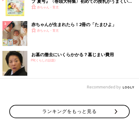
ブ 夏号』〈巻頭大特集〉初めての授乳がうまくい
く！ おっぱい・ミルクの基本と夏のトラブル 解決テ
赤ちゃん・育児
ク
赤ちゃんが生まれたら！2冊の「たまひよ」
赤ちゃん・育児
お墓の撤去にいくらかかる？墓じまい費用
PR(くらしの話題)
Recommended by
ランキングをもっと見る