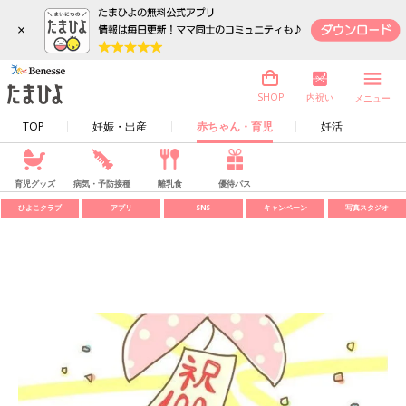
×
内祝い
SHOP
メニュー
TOP
妊娠・出産
赤ちゃん・育児
妊活
育児グッズ
病気・予防接種
離乳食
優待パス
ひよこクラブ
アプリ
SNS
キャンペーン
写真スタジオ