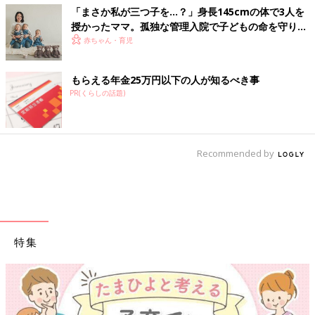
「まさか私が三つ子を…？」身長145cmの体で3人を
授かったママ。孤独な管理入院で子どもの命を守り抜
いた！【多胎インタビュー・前編】
赤ちゃん・育児
もらえる年金25万円以下の人が知るべき事
PR(くらしの話題)
Recommended by
特集
【ワクチン接種できるものも】妊婦の感染症対策、知ってお