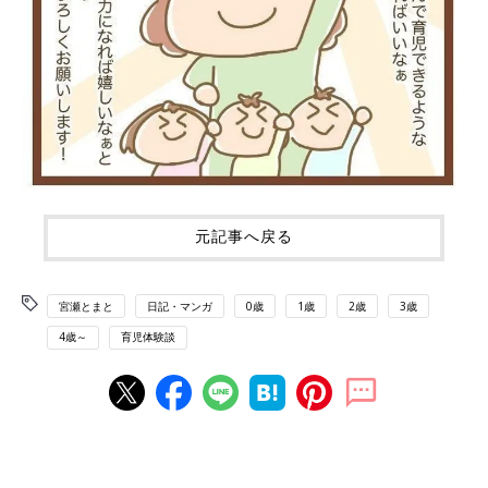
元記事へ戻る
宮瀬とまと
日記・マンガ
0歳
1歳
2歳
3歳
4歳～
育児体験談