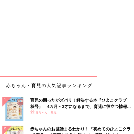
赤ちゃん・育児の人気記事ランキング
育児の困ったがズバリ！解決する本『ひよこクラブ
秋号』 4カ月～2才になるまで、育児に役立つ情報が
いっぱい！
赤ちゃん・育児
赤ちゃんのお世話まるわかり！『初めてのひよこクラ