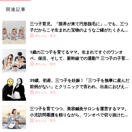
関連記事
三つ子育児。「限界が来て円形脱毛に」…でも、三つ
子だからこそ生まれた宝物のようなご縁がたくさん！
【体験談】
赤ちゃん・育児
1歳の三つ子を育てるママ。生まれてすぐのワンオ
ペ、保活、そして、新幹線での通勤⁈ 三つ子の子育て
のリアル【多胎育児体験談】
赤ちゃん・育児
39歳、初産、三つ子を妊娠！「三つ子を無事に産んだ
前例がない」とクリニックで言われ、出血におびえる
日々…【桑子英里アナ・インタビュー】
赤ちゃん・育児
三つ子を育てつつ、美容鍼灸サロンを運営するママ。
小児訪問看護を頼りながら、ワンオペで切り抜けた赤
ちゃん育児！【多胎インタビュー・後編】
赤ちゃん・育児