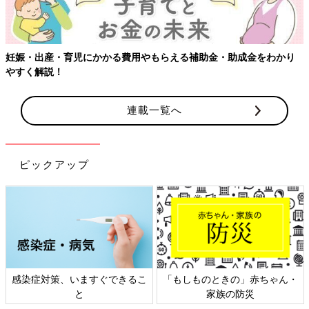
わかり
連載一覧へ
ピックアップ
赤ちゃん・
日本外来小児科学会リーフレッ
六星占術 細木かおり
災
ト検討会
相談