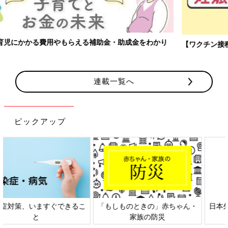
【ワクチン接種できるものも】妊婦の感染症対策、知っておいて！
連載一覧へ
ピックアップ
日本外来小児科学会リーフレッ
六星占術 細木かおりさんの人生
ト検討会
相談