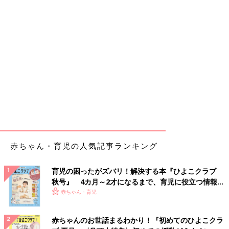
赤ちゃん・育児の人気記事ランキング
育児の困ったがズバリ！解決する本『ひよこクラブ
秋号』 4カ月～2才になるまで、育児に役立つ情報が
いっぱい！
赤ちゃん・育児
赤ちゃんのお世話まるわかり！『初めてのひよこクラ