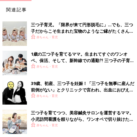
関連記事
三つ子育児。「限界が来て円形脱毛に」…でも、三つ
子だからこそ生まれた宝物のようなご縁がたくさん！
【体験談】
赤ちゃん・育児
1歳の三つ子を育てるママ。生まれてすぐのワンオ
ペ、保活、そして、新幹線での通勤⁈ 三つ子の子育て
のリアル【多胎育児体験談】
赤ちゃん・育児
39歳、初産、三つ子を妊娠！「三つ子を無事に産んだ
前例がない」とクリニックで言われ、出血におびえる
日々…【桑子英里アナ・インタビュー】
赤ちゃん・育児
三つ子を育てつつ、美容鍼灸サロンを運営するママ。
小児訪問看護を頼りながら、ワンオペで切り抜けた赤
ちゃん育児！【多胎インタビュー・後編】
赤ちゃん・育児