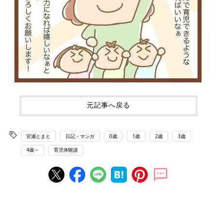
元記事へ戻る
宮瀬とまと
日記・マンガ
0歳
1歳
2歳
3歳
4歳～
育児体験談