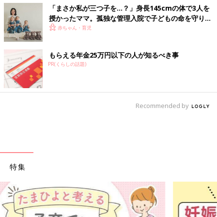
「まさか私が三つ子を…？」身長145cmの体で3人を
授かったママ。孤独な管理入院で子どもの命を守り抜
いた！【多胎インタビュー・前編】
赤ちゃん・育児
もらえる年金25万円以下の人が知るべき事
PR(くらしの話題)
Recommended by
特集