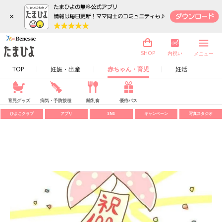
×
内祝い
SHOP
メニュー
TOP
妊娠・出産
赤ちゃん・育児
妊活
育児グッズ
病気・予防接種
離乳食
優待パス
ひよこクラブ
アプリ
SNS
キャンペーン
写真スタジオ