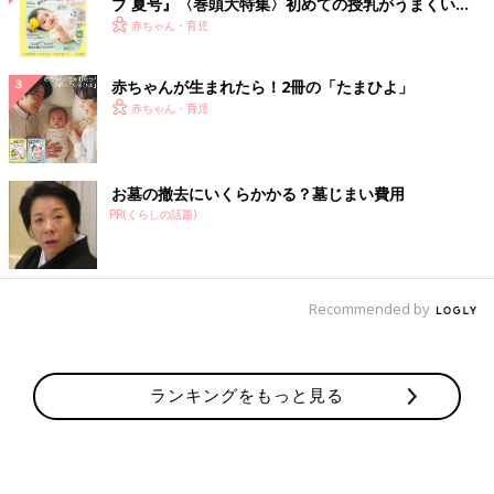
ブ 夏号』〈巻頭大特集〉初めての授乳がうまくい
く！ おっぱい・ミルクの基本と夏のトラブル 解決テ
赤ちゃん・育児
ク
赤ちゃんが生まれたら！2冊の「たまひよ」
赤ちゃん・育児
お墓の撤去にいくらかかる？墓じまい費用
PR(くらしの話題)
Recommended by
ランキングをもっと見る