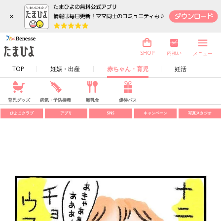
×
内祝い
SHOP
メニュー
TOP
妊娠・出産
赤ちゃん・育児
妊活
育児グッズ
病気・予防接種
離乳食
優待パス
ひよこクラブ
アプリ
SNS
キャンペーン
写真スタジオ