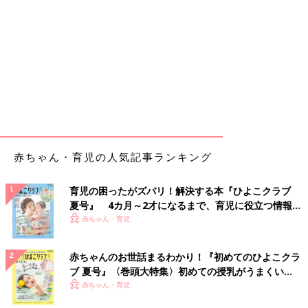
赤ちゃん・育児の人気記事ランキング
育児の困ったがズバリ！解決する本『ひよこクラブ
夏号』 4カ月～2才になるまで、育児に役立つ情報が
いっぱい！
赤ちゃん・育児
赤ちゃんのお世話まるわかり！『初めてのひよこクラ
ブ 夏号』〈巻頭大特集〉初めての授乳がうまくい
く！ おっぱい・ミルクの基本と夏のトラブル 解決テ
赤ちゃん・育児
ク