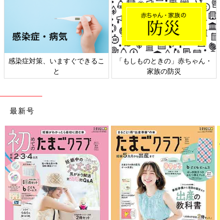
ものときの」赤ちゃん・
日本外来小児科学会リーフレッ
六星占術
家族の防災
ト検討会
最新号