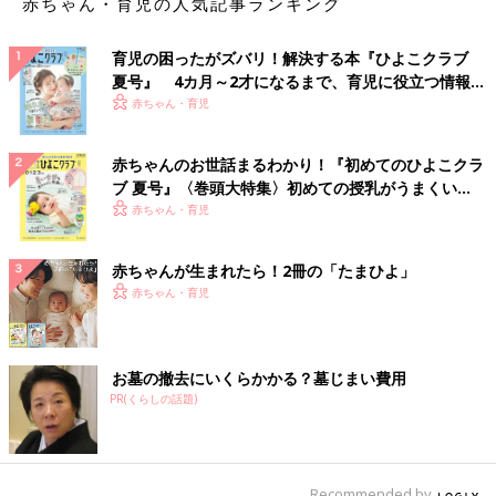
赤ちゃん・育児の人気記事ランキング
育児の困ったがズバリ！解決する本『ひよこクラブ
夏号』 4カ月～2才になるまで、育児に役立つ情報が
いっぱい！
赤ちゃん・育児
赤ちゃんのお世話まるわかり！『初めてのひよこクラ
ブ 夏号』〈巻頭大特集〉初めての授乳がうまくい
く！ おっぱい・ミルクの基本と夏のトラブル 解決テ
赤ちゃん・育児
ク
赤ちゃんが生まれたら！2冊の「たまひよ」
赤ちゃん・育児
お墓の撤去にいくらかかる？墓じまい費用
PR(くらしの話題)
Recommended by