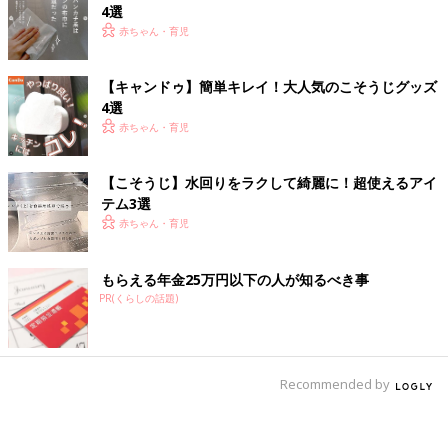
4選
赤ちゃん・育児
【キャンドゥ】簡単キレイ！大人気のこそうじグッズ
4選
赤ちゃん・育児
【こそうじ】水回りをラクして綺麗に！超使えるアイ
テム3選
赤ちゃん・育児
もらえる年金25万円以下の人が知るべき事
PR(くらしの話題)
Recommended by