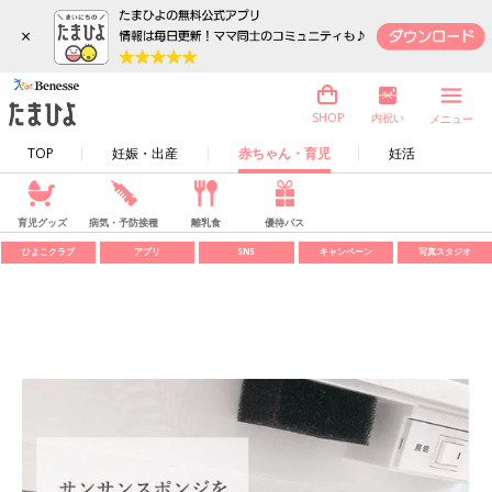
×
内祝い
SHOP
メニュー
TOP
妊娠・出産
赤ちゃん・育児
妊活
育児グッズ
病気・予防接種
離乳食
優待パス
ひよこクラブ
アプリ
SNS
キャンペーン
写真スタジオ