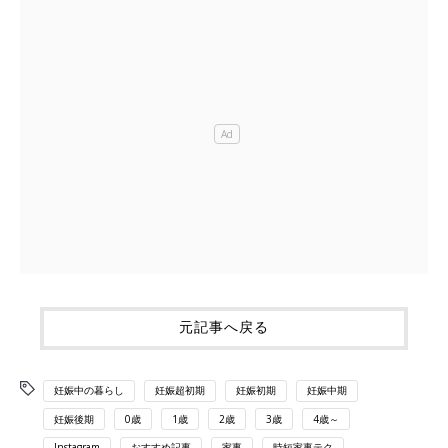
元記事へ戻る
妊娠中の暮らし
妊娠超初期
妊娠初期
妊娠中期
妊娠後期
0歳
1歳
2歳
3歳
4歳～
Instagram
おすすめ記事
家事
時短家事テク