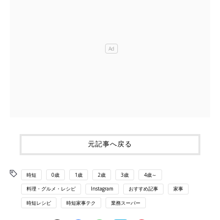
元記事へ戻る
時短
0歳
1歳
2歳
3歳
4歳～
料理・グルメ・レシピ
Instagram
おすすめ記事
家事
時短レシピ
時短家事テク
業務スーパー