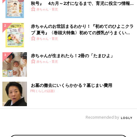
秋号』 4カ月～2才になるまで、育児に役立つ情報が
いっぱい！
赤ちゃん・育児
赤ちゃんのお世話まるわかり！『初めてのひよこクラ
ブ 夏号』〈巻頭大特集〉初めての授乳がうまくい
く！ おっぱい・ミルクの基本と夏のトラブル 解決テ
赤ちゃん・育児
ク
赤ちゃんが生まれたら！2冊の「たまひよ」
赤ちゃん・育児
お墓の撤去にいくらかかる？墓じまい費用
PR(くらしの話題)
Recommended by