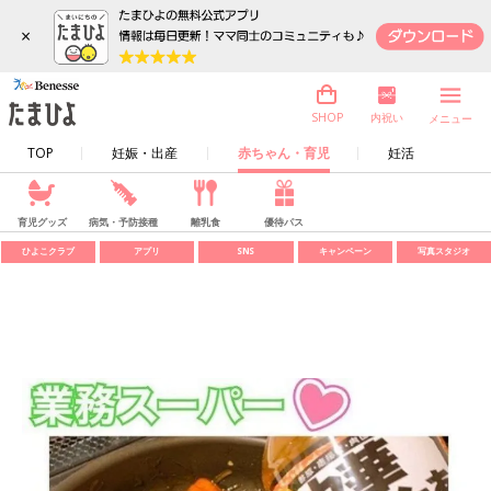
×
内祝い
SHOP
メニュー
TOP
妊娠・出産
赤ちゃん・育児
妊活
育児グッズ
病気・予防接種
離乳食
優待パス
ひよこクラブ
アプリ
SNS
キャンペーン
写真スタジオ