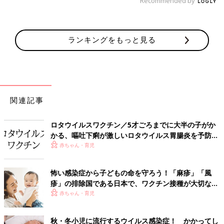
Recommended by
ランキングをもっと見る
関連記事
ロタウイルスワクチン／5才ごろまでに大半の子がか
かる、嘔吐下痢が激しいロタウイルス胃腸炎を予防。
2020年10月から定期接種に
赤ちゃん・育児
怖い感染症から子どもの命を守ろう！「麻疹」「風
疹」の排除国である日本で、ワクチン接種が大切な理
由とは？【小児科医】
赤ちゃん・育児
秋・冬小児に流行するウイルス感染症！ かかってし