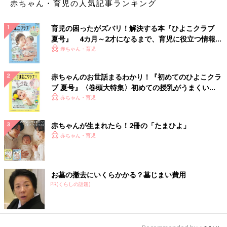
赤ちゃん・育児の人気記事ランキング
育児の困ったがズバリ！解決する本『ひよこクラブ
夏号』 4カ月～2才になるまで、育児に役立つ情報が
いっぱい！
赤ちゃん・育児
赤ちゃんのお世話まるわかり！『初めてのひよこクラ
ブ 夏号』〈巻頭大特集〉初めての授乳がうまくい
く！ おっぱい・ミルクの基本と夏のトラブル 解決テ
赤ちゃん・育児
ク
赤ちゃんが生まれたら！2冊の「たまひよ」
赤ちゃん・育児
お墓の撤去にいくらかかる？墓じまい費用
PR(くらしの話題)