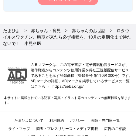
たまひよ
赤ちゃん・育児
赤ちゃんのお世話
ロタウ
イルスワクチン、時期が来たら必ず接種を。10月の定期化まで待た
ないで！ 小児科医
ＡＢＪマークは、この電子書店・電子書籍配信サービスが、
著作権者からコンテンツ使用許諾を得た正規版配信サービス
であることを示す登録商標（登録番号 第11091000号）です。
ABJマークの詳細、ABJマークを掲示しているサービスの一覧
はこちら→
https://aebs.or.jp/
本サイトに掲載されている記事・写真・イラスト等のコンテンツの無断転載を禁じま
す。
たまひよについて
利用規約
ポリシー
医師・専門家一覧
サイトマップ
調査・プレスリリース・メディア掲載
広告のご相談