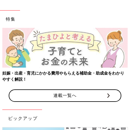
特集
【ワクチン
・育児にかかる費用やもらえる補助金・助成金をわかり
！
連載一覧へ
ピックアップ