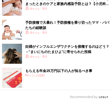
まったときのケアと家族内感染予防とは？【小児科医
監修】
赤ちゃん・育児
予防接種で大暴れ！予防接種を乗り切ったママ・パパ
たちの経験談
赤ちゃん・育児
妊婦がインフルエンザワクチンを接種するのはどう？
－”まいにちのたまひよ”に寄せられた投稿
赤ちゃん・育児
もらえる年金25万円以下の人が知るべき事
PR(くらしの話題)
Recommended by