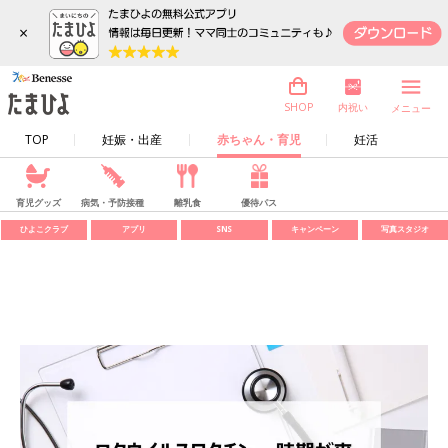
×
内祝い
SHOP
メニュー
TOP
妊娠・出産
赤ちゃん・育児
妊活
育児グッズ
病気・予防接種
離乳食
優待パス
ひよこクラブ
アプリ
SNS
キャンペーン
写真スタジオ