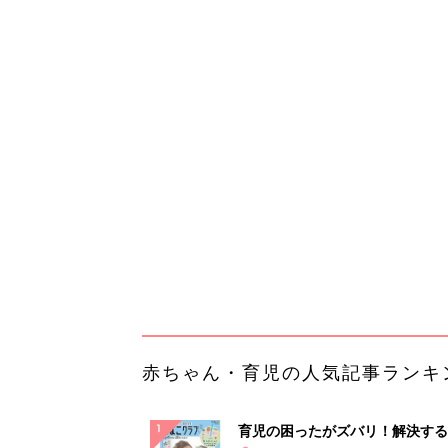
赤ちゃん・育児の人気記事ランキ
育児の困ったがズバリ！解決する
『ひよこクラブ 夏号』 4カ月～
赤ちゃん・育児
になるまで、育児に役立つ情報が
ぱい！
赤ちゃんのお世話まるわかり！『
てのひよこクラブ 夏号』〈巻頭
赤ちゃん・育児
集〉初めての授乳がうまくいく！
っぱい・ミルクの基本と夏のトラ
解決テク
赤ちゃんが生まれたら！2冊の「
ひよ」
赤ちゃん・育児
arrowsの頑丈さがとんでもない
ルに