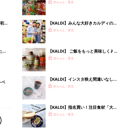
【KALDI】指名買い！注目食材「大
豆」のカルディ食品4選
赤ちゃん・育児
【毎日変わる】Amazonタイムセール
が見逃せない！
PR（Amazon）
Recommended by
離乳食はいつから？進め方は？「たまひよ きほんの離
乳食」