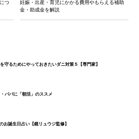
日のお誕生日占い【鏡リュウジ監修】
」ずぼらレシピを大特集！バターとマヨネーズとの組み合わせは栄
2
3
4
5
>