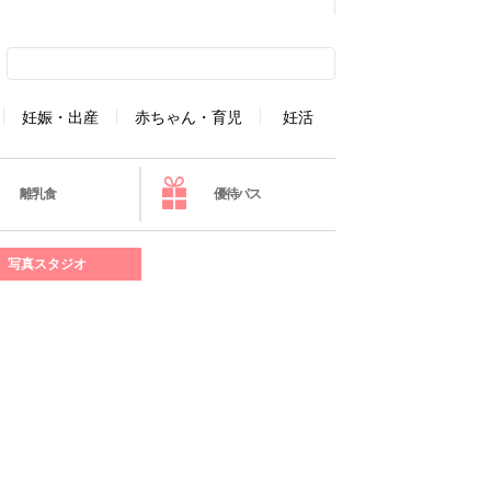
妊娠・出産
赤ちゃん・育児
妊活
離乳食
優待パス
写真スタジオ