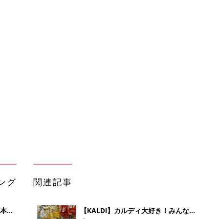
ング
関連記事
本
【KALDI】カルディ大好き！みんなの
2才
ヘビロテ&今すぐ買いたくなるカルデ
赤ちゃん・育児
いっ
ィマニアのヤミーさんおすすめアイテ
ム
初め
【KALDI】みんな大好きカルディのイ
大特
チオシは…？ カルディマニアに聞いた
赤ちゃん・育児
 お
オススメも！
ブル
たま
【KALDI】 ご飯をもっと美味しく♪ お
とも大集合
赤ちゃん・育児
【KALDI】インスタ映え間違いなし！
レベ
おしゃれアイテム集めてみた
赤ちゃん・育児