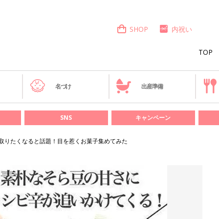
SHOP
内祝い
TOP
き
名づけ
出産準備
SNS
キャンペーン
手に取りたくなると話題！目を惹くお菓子集めてみた