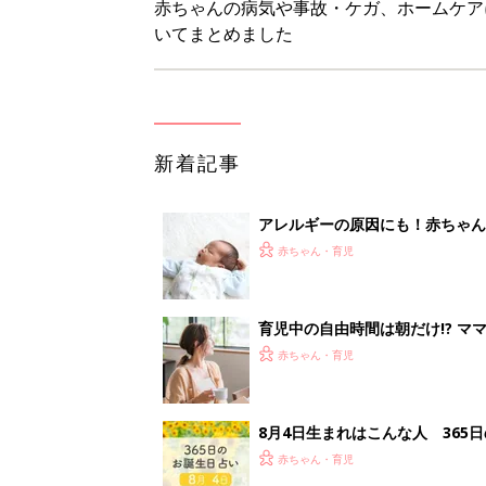
8月4日生まれはこんな人 365
赤ちゃん・育児
みんな大好き「ポン酢しょうゆ
養学的にも最高⁉
赤ちゃん・育児
<
1