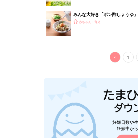
妊娠日数や
妊娠中か