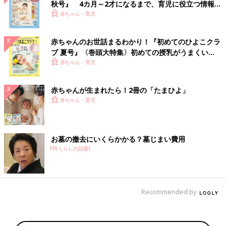
秋号』 4カ月～2才になるまで、育児に役立つ情報が
いっぱい！
赤ちゃん・育児
赤ちゃんのお世話まるわかり！『初めてのひよこクラ
ブ 夏号』〈巻頭大特集〉初めての授乳がうまくい
く！ おっぱい・ミルクの基本と夏のトラブル 解決テ
赤ちゃん・育児
ク
赤ちゃんが生まれたら！2冊の「たまひよ」
赤ちゃん・育児
お墓の撤去にいくらかかる？墓じまい費用
PR(くらしの話題)
Recommended by