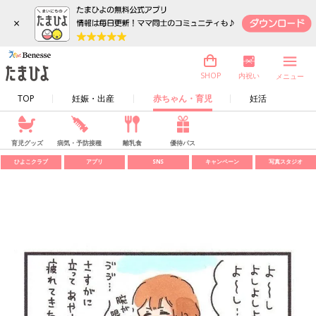
×
内祝い
SHOP
メニュー
TOP
妊娠・出産
赤ちゃん・育児
妊活
育児グッズ
病気・予防接種
離乳食
優待パス
ひよこクラブ
アプリ
SNS
キャンペーン
写真スタジオ