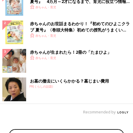
夏号』 4カ月～2才になるまで、育児に役立つ情報が
いっぱい！
赤ちゃん・育児
赤ちゃんのお世話まるわかり！『初めてのひよこクラ
ブ 夏号』〈巻頭大特集〉初めての授乳がうまくい
く！ おっぱい・ミルクの基本と夏のトラブル 解決テ
赤ちゃん・育児
ク
赤ちゃんが生まれたら！2冊の「たまひよ」
赤ちゃん・育児
お墓の撤去にいくらかかる？墓じまい費用
PR(くらしの話題)
Recommended by