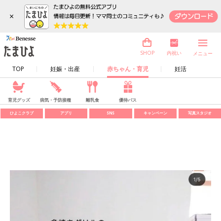
×
内祝い
SHOP
メニュー
TOP
妊娠・出産
赤ちゃん・育児
妊活
育児グッズ
病気・予防接種
離乳食
優待パス
ひよこクラブ
アプリ
SNS
キャンペーン
写真スタジオ