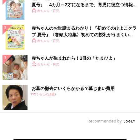
夏号』 4カ月～2才になるまで、育児に役立つ情報が
いっぱい！
赤ちゃん・育児
赤ちゃんのお世話まるわかり！『初めてのひよこクラ
ブ 夏号』〈巻頭大特集〉初めての授乳がうまくい
く！ おっぱい・ミルクの基本と夏のトラブル 解決テ
赤ちゃん・育児
ク
赤ちゃんが生まれたら！2冊の「たまひよ」
赤ちゃん・育児
お墓の撤去にいくらかかる？墓じまい費用
PR(くらしの話題)
Recommended by