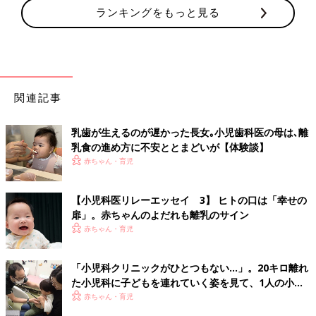
ランキングをもっと見る
関連記事
乳歯が生えるのが遅かった長女｡小児歯科医の母は､離
乳食の進め方に不安ととまどいが【体験談】
赤ちゃん・育児
【小児科医リレーエッセイ 3】 ヒトの口は「幸せの
扉」。赤ちゃんのよだれも離乳のサイン
赤ちゃん・育児
「小児科クリニックがひとつもない…」。20キロ離れ
た小児科に子どもを連れていく姿を見て、1人の小児
科医の決意
赤ちゃん・育児