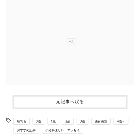
元記事へ戻る
離乳食
0歳
1歳
2歳
3歳
発育発達
4歳～
おすすめ記事
小児科医リレーエッセイ