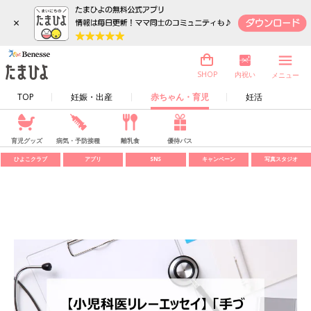
×
内祝い
SHOP
メニュー
TOP
妊娠・出産
赤ちゃん・育児
妊活
育児グッズ
病気・予防接種
離乳食
優待パス
ひよこクラブ
アプリ
SNS
キャンペーン
写真スタジオ