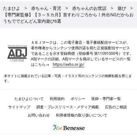
たまひよ
赤ちゃん・育児
赤ちゃんのお世話
遊び
【専門家監修】【３～５カ月】首すわりごろから！外出NGだからお
うちででどんどん室内遊び6選
ＡＢＪマークは、この電子書店・電子書籍配信サービスが、
著作権者からコンテンツ使用許諾を得た正規版配信サービス
であることを示す登録商標（登録番号 第11091000号）です。
ABJマークの詳細、ABJマークを掲示しているサービスの一覧
はこちら→
https://aebs.or.jp/
本サイトに掲載されている記事・写真・イラスト等のコンテンツの無断転載を禁じま
す。
たまひよについて
利用規約
ポリシー
医師・専門家一覧
サイトマップ
調査・プレスリリース・メディア掲載
広告のご相談
お問い合わせ
利用者情報の取り扱いについて