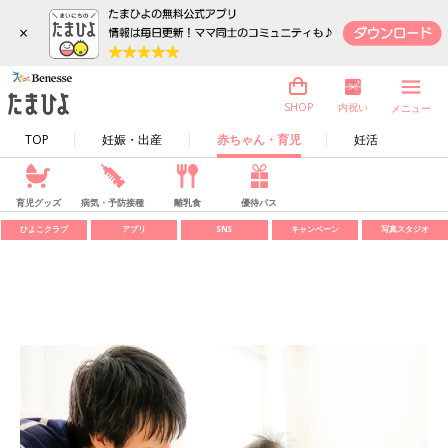
×
内祝い
SHOP
メニュー
TOP
妊娠・出産
赤ちゃん・育児
妊活
育児グッズ
病気・予防接種
離乳食
優待パス
ひよこクラブ
アプリ
SNS
キャンペーン
写真スタジオ