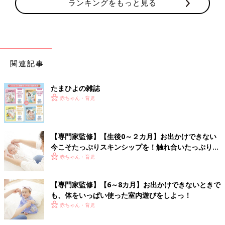
ランキングをもっと見る
関連記事
たまひよの雑誌
赤ちゃん・育児
【専門家監修】【生後0～２カ月】お出かけできない
今こそたっぷりスキンシップを！触れ合いたっぷり室
内遊び6選
赤ちゃん・育児
【専門家監修】【6～8カ月】お出かけできないときで
も、体をいっぱい使った室内遊びをしよっ！
赤ちゃん・育児