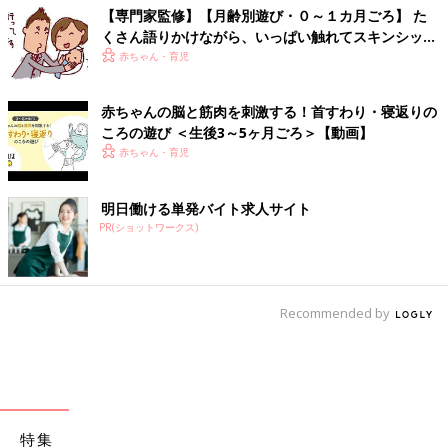
【専門家監修】【月齢別遊び・０～１カ月ごろ】 た
くさん語りかけながら、いっぱい触れてスキンシップ
遊びを
赤ちゃん・育児
赤ちゃんの脳と筋肉を刺激する！首すわり・寝返りの
ころの遊び ＜生後3～5ヶ月ごろ＞【動画】
赤ちゃん・育児
明日働ける単発バイト求人サイト
PR(ショットワークス)
Recommended by
特集