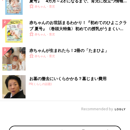
夏号』 4カ月～2才になるまで、育児に役立つ情報が
いっぱい！
赤ちゃん・育児
赤ちゃんのお世話まるわかり！『初めてのひよこクラ
ブ 夏号』〈巻頭大特集〉初めての授乳がうまくい
く！ おっぱい・ミルクの基本と夏のトラブル 解決テ
赤ちゃん・育児
ク
赤ちゃんが生まれたら！2冊の「たまひよ」
赤ちゃん・育児
お墓の撤去にいくらかかる？墓じまい費用
PR(くらしの話題)
Recommended by