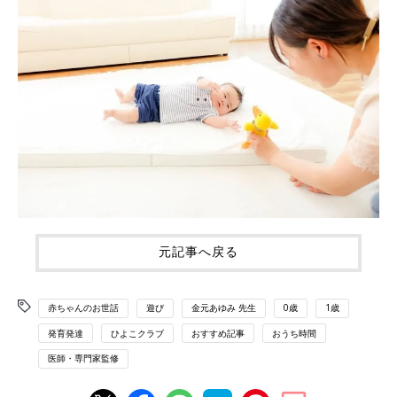
元記事へ戻る
赤ちゃんのお世話
遊び
金元あゆみ 先生
0歳
1歳
発育発達
ひよこクラブ
おすすめ記事
おうち時間
医師・専門家監修