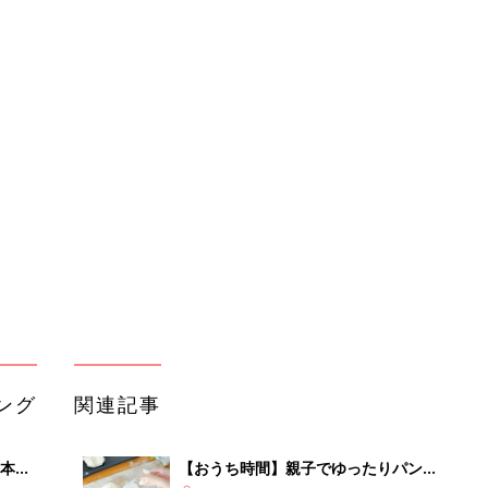
ング
関連記事
本
【おうち時間】親子でゆったりパン作
2才
りを楽しもう！
赤ちゃん・育児
いっ
初め
親子クッキングでおうち遊びがもっと
大特
楽しく！最新画像5選
赤ちゃん・育児
 お
ブル
たま
おうち遊び・知育もゲームも！みんな
が見つけたカード遊び
赤ちゃん・育児
お菓子作りや読書に工作も！おうちで
OFF
みんなどう過ごしてる？
赤ちゃん・育児