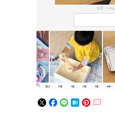
出典：Inst
遊び
0歳
1歳
2歳
3歳
4歳～