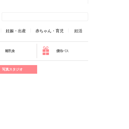
妊娠・出産
赤ちゃん・育児
妊活
離乳食
優待パス
写真スタジオ