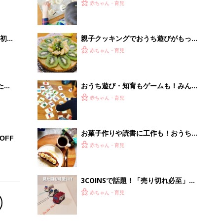
3COINSで話題！「売り切れ必至」
「子どもが夢中で遊ぶ」おうち遊びグ
赤ちゃん・育児
ッズ新作5選
「今日の目玉商品は？」毎日変わるA
mazonタイムセールが見逃せない
PR（Amazon）
Recommended by
離乳食はいつから？進め方は？「たまひよ きほんの離
乳食」