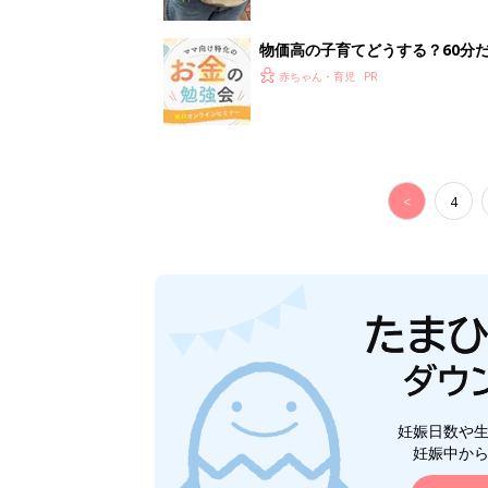
妊娠日数や
妊娠中か