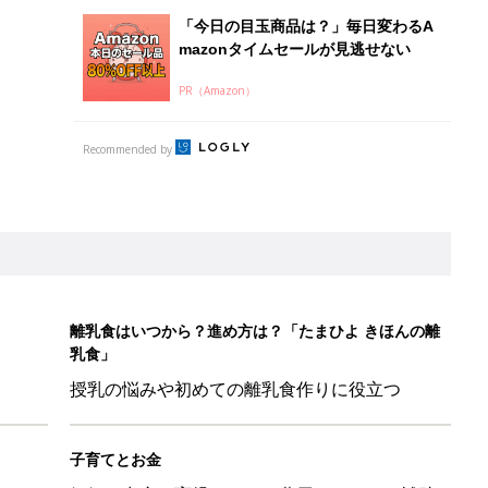
授乳の悩みや初めての離乳食作りに役立つ
子育てとお金
につ
妊娠・出産・育児にかかる費用やもらえる補助
金・助成金を解説
ポーツドリンクより麦茶が要注意!? 暑い季節に衛生的に持ち歩
】
！」「かわいくて一目ぼれ！」買うべき小物アイテム4選