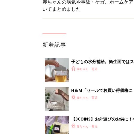
【3COINS】お外遊びのお供
ート」
赤ちゃん・育児
物価高の子育てどうする？60分
赤ちゃん・育児
<
4