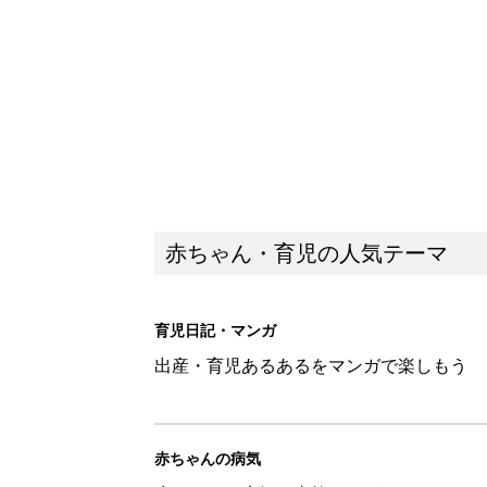
出産・育児あるあるをマンガで楽しもう
赤ちゃんの病気
赤ちゃんの病気や事故・ケガ、ホームケア
いてまとめました
新着記事
子どもの水分補給。衛生面ではス
く3つのコツとは？【専門家監修
赤ちゃん・育児
H＆М「セールでお買い得価格に
赤ちゃん・育児