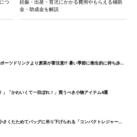
に！小さくたためてバッグに吊り下げられる「コンパクトレジャーシ
だけの【無料】お金の勉強会
5
6
7
8
>