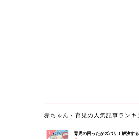
赤ちゃん・育児の人気記事ランキ
育児の困ったがズバリ！解決する
『ひよこクラブ 秋号』 4カ月～
赤ちゃん・育児
になるまで、育児に役立つ情報が
ぱい！
赤ちゃんのお世話まるわかり！『
てのひよこクラブ 夏号』〈巻頭
赤ちゃん・育児
集〉初めての授乳がうまくいく！
っぱい・ミルクの基本と夏のトラ
解決テク
赤ちゃんが生まれたら！2冊の「
ひよ」
赤ちゃん・育児
Amazon今日も見逃せない！80%
以上が続々登場