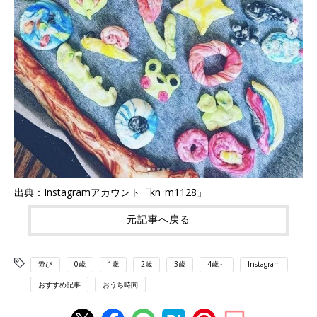
出典：Instagramアカウント「kn_m1128」
元記事へ戻る
遊び
0歳
1歳
2歳
3歳
4歳～
Instagram
おすすめ記事
おうち時間