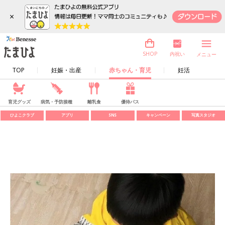
×
内祝い
SHOP
メニュー
TOP
妊娠・出産
赤ちゃん・育児
妊活
育児グッズ
病気・予防接種
離乳食
優待パス
ひよこクラブ
アプリ
SNS
キャンペーン
写真スタジオ