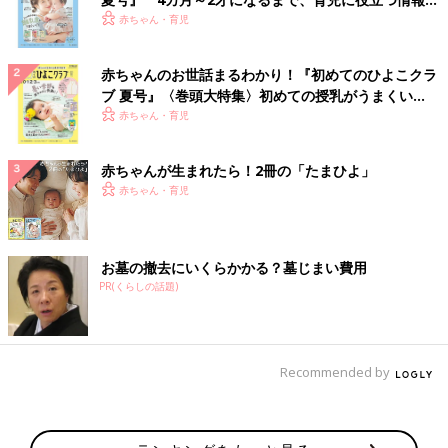
いっぱい！
赤ちゃん・育児
赤ちゃんのお世話まるわかり！『初めてのひよこクラ
ブ 夏号』〈巻頭大特集〉初めての授乳がうまくい
く！ おっぱい・ミルクの基本と夏のトラブル 解決テ
赤ちゃん・育児
ク
赤ちゃんが生まれたら！2冊の「たまひよ」
赤ちゃん・育児
お墓の撤去にいくらかかる？墓じまい費用
PR(くらしの話題)
Recommended by