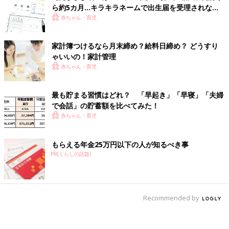
ら約5カ月…キラキラネームで出生届を受理されなか
った人はいた…? アンケートで実態調査！
赤ちゃん・育児
家計簿つけるなら月末締め？給料日締め？ どうすり
ゃいいの！家計管理
赤ちゃん・育児
最も貯まる習慣はどれ？ 「早起き」「早寝」「夫婦
で会話」の貯蓄額を比べてみた！
赤ちゃん・育児
もらえる年金25万円以下の人が知るべき事
PR(くらしの話題)
Recommended by