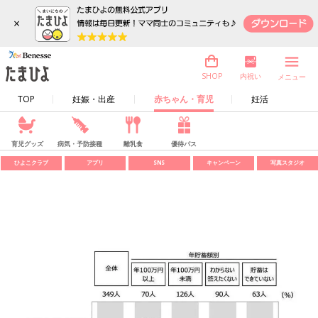
×
内祝い
SHOP
メニュー
TOP
妊娠・出産
赤ちゃん・育児
妊活
育児グッズ
病気・予防接種
離乳食
優待パス
ひよこクラブ
アプリ
SNS
キャンペーン
写真スタジオ