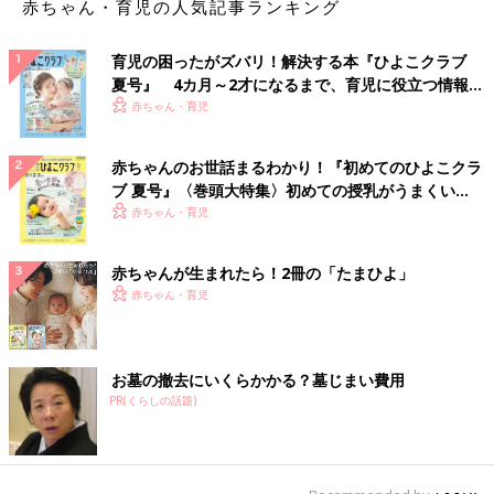
赤ちゃん・育児の人気記事ランキング
育児の困ったがズバリ！解決する本『ひよこクラブ
夏号』 4カ月～2才になるまで、育児に役立つ情報が
いっぱい！
赤ちゃん・育児
赤ちゃんのお世話まるわかり！『初めてのひよこクラ
ブ 夏号』〈巻頭大特集〉初めての授乳がうまくい
く！ おっぱい・ミルクの基本と夏のトラブル 解決テ
赤ちゃん・育児
ク
赤ちゃんが生まれたら！2冊の「たまひよ」
赤ちゃん・育児
お墓の撤去にいくらかかる？墓じまい費用
PR(くらしの話題)