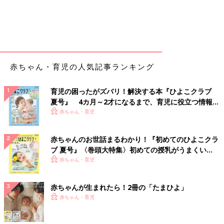
赤ちゃん・育児の人気記事ランキング
育児の困ったがズバリ！解決する本『ひよこクラブ
夏号』 4カ月～2才になるまで、育児に役立つ情報が
いっぱい！
赤ちゃん・育児
赤ちゃんのお世話まるわかり！『初めてのひよこクラ
ブ 夏号』〈巻頭大特集〉初めての授乳がうまくい
く！ おっぱい・ミルクの基本と夏のトラブル 解決テ
赤ちゃん・育児
ク
赤ちゃんが生まれたら！2冊の「たまひよ」
赤ちゃん・育児