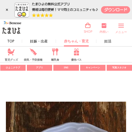
×
内祝い
SHOP
メニュー
TOP
妊娠・出産
赤ちゃん・育児
妊活
育児グッズ
病気・予防接種
離乳食
優待パス
ひよこクラブ
アプリ
SNS
キャンペーン
写真スタジオ