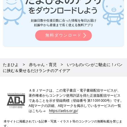
妊娠日数や生後日数に合った情報を毎日お届け
妊娠中から産後まで長く使える無料アプリ
無料ダウンロード
たまひよ
赤ちゃん・育児
いつものパンがご馳走に！パン
に挟む＆乗せるだけランチのアイデア
ＡＢＪマークは、この電子書店・電子書籍配信サービスが、
著作権者からコンテンツ使用許諾を得た正規版配信サービス
であることを示す登録商標（登録番号 第11091000号）です。
ABJマークの詳細、ABJマークを掲示しているサービスの一覧
はこちら→
https://aebs.or.jp/
本サイトに掲載されている記事・写真・イラスト等のコンテンツの無断転載を禁じま
す。