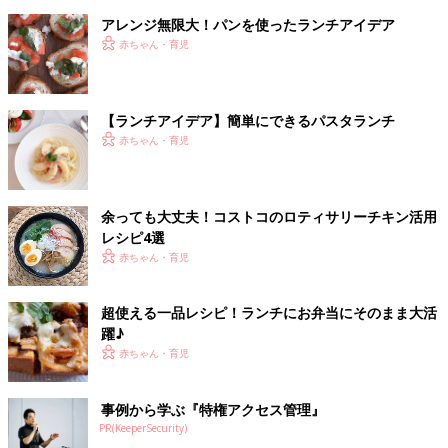
アレンジ無限大！パンを使ったランチアイデア
赤ちゃん・育児
【ランチアイデア】簡単にできるパスタランチ
赤ちゃん・育児
余っても大丈夫！コストコのロティサリーチキン活用
レシピ4選
赤ちゃん・育児
超使える一品レシピ！ランチにお弁当にそのまま大活
躍♪
赤ちゃん・育児
事例から学ぶ『特権アクセス管理』
PR(KeeperSecurity)