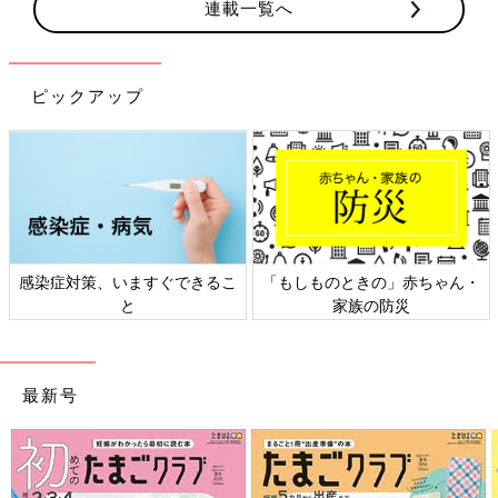
連載一覧へ
ピックアップ
、いますぐできるこ
「もしものときの」赤ちゃん・
日本外来小児
と
家族の防災
ト
最新号