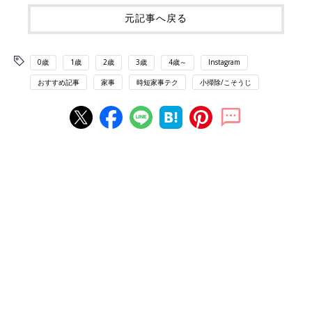
元記事へ戻る
0歳
1歳
2歳
3歳
4歳～
Instagram
おすすめ記事
家事
時短家事テク
小掃除/こそうじ