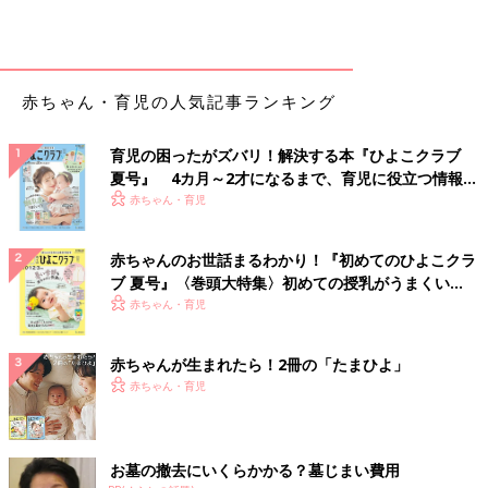
赤ちゃん・育児の人気記事ランキング
育児の困ったがズバリ！解決する本『ひよこクラブ
夏号』 4カ月～2才になるまで、育児に役立つ情報が
いっぱい！
赤ちゃん・育児
赤ちゃんのお世話まるわかり！『初めてのひよこクラ
ブ 夏号』〈巻頭大特集〉初めての授乳がうまくい
く！ おっぱい・ミルクの基本と夏のトラブル 解決テ
赤ちゃん・育児
ク
赤ちゃんが生まれたら！2冊の「たまひよ」
赤ちゃん・育児
お墓の撤去にいくらかかる？墓じまい費用