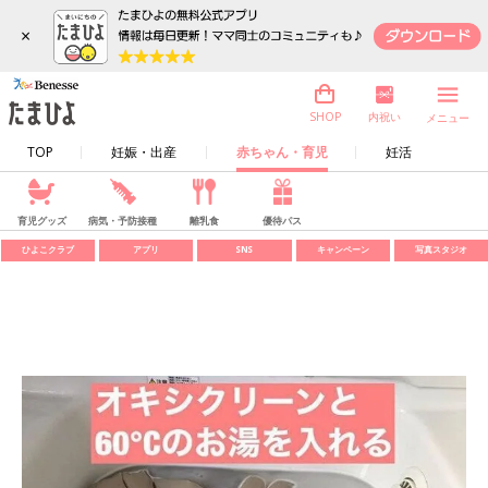
×
内祝い
SHOP
メニュー
TOP
妊娠・出産
赤ちゃん・育児
妊活
育児グッズ
病気・予防接種
離乳食
優待パス
ひよこクラブ
アプリ
SNS
キャンペーン
写真スタジオ