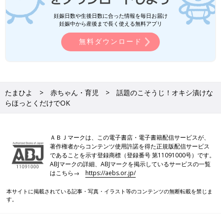
妊娠日数や生後日数に合った情報を毎日お届け
妊娠中から産後まで長く使える無料アプリ
無料ダウンロード
たまひよ
赤ちゃん・育児
話題のこそうじ！オキシ漬けな
らほっとくだけでOK
ＡＢＪマークは、この電子書店・電子書籍配信サービスが、
著作権者からコンテンツ使用許諾を得た正規版配信サービス
であることを示す登録商標（登録番号 第11091000号）です。
ABJマークの詳細、ABJマークを掲示しているサービスの一覧
はこちら→
https://aebs.or.jp/
本サイトに掲載されている記事・写真・イラスト等のコンテンツの無断転載を禁じま
す。