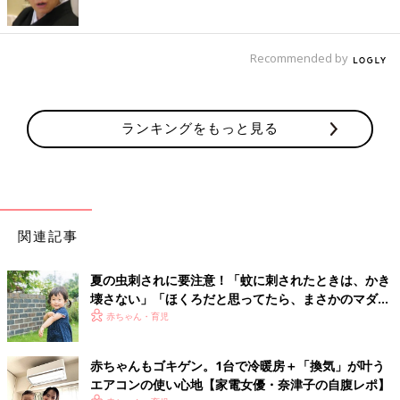
Recommended by
ランキングをもっと見る
関連記事
夏の虫刺されに要注意！「蚊に刺されたときは、かき
壊さない」「ほくろだと思ってたら、まさかのマダ
ニ」【皮膚科医】
赤ちゃん・育児
赤ちゃんもゴキゲン。1台で冷暖房＋「換気」が叶う
エアコンの使い心地【家電女優・奈津子の自腹レポ】