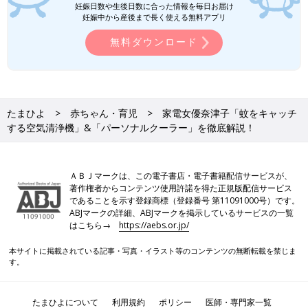
妊娠日数や生後日数に合った情報を毎日お届け
妊娠中から産後まで長く使える無料アプリ
無料ダウンロード
たまひよ
赤ちゃん・育児
家電女優奈津子「蚊をキャッチ
する空気清浄機」&「パーソナルクーラー」を徹底解説！
ＡＢＪマークは、この電子書店・電子書籍配信サービスが、
著作権者からコンテンツ使用許諾を得た正規版配信サービス
であることを示す登録商標（登録番号 第11091000号）です。
ABJマークの詳細、ABJマークを掲示しているサービスの一覧
はこちら→
https://aebs.or.jp/
本サイトに掲載されている記事・写真・イラスト等のコンテンツの無断転載を禁じま
す。
たまひよについて
利用規約
ポリシー
医師・専門家一覧