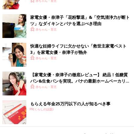
赤ちゃん・育児
家電女優・奈津子「花粉撃退」&「空気清浄力が断ト
ツ」なダイキンとパナを選ぶべき理由
赤ちゃん・育児
快適な妊婦ライフに欠かせない「救世主家電ベスト
3」を家電女優・奈津子が熱弁
赤ちゃん・育児
【家電女優・奈津子の徹底レビュー】 絶品！低糖質
パン&生食パンを実現。パナの最新ホームベーカリー
は食卓の救世主だった
赤ちゃん・育児
もらえる年金25万円以下の人が知るべき事
PR(くらしの話題)