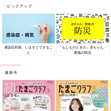
ピックアップ
・
日本外来小児科学会リーフレッ
六星占術 細木かおりさんの人
ト検討会
相談
最新号