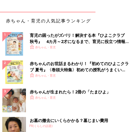
赤ちゃん・育児の人気記事ランキング
育児の困ったがズバリ！解決する本『ひよこクラブ
秋号』 4カ月～2才になるまで、育児に役立つ情報が
いっぱい！
赤ちゃん・育児
赤ちゃんのお世話まるわかり！『初めてのひよこクラ
ブ 夏号』〈巻頭大特集〉初めての授乳がうまくい
く！ おっぱい・ミルクの基本と夏のトラブル 解決テ
赤ちゃん・育児
ク
赤ちゃんが生まれたら！2冊の「たまひよ」
赤ちゃん・育児
お墓の撤去にいくらかかる？墓じまい費用
PR(くらしの話題)