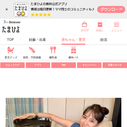
×
内祝い
SHOP
メニュー
TOP
妊娠・出産
赤ちゃん・育児
妊活
育児グッズ
病気・予防接種
離乳食
優待パス
ひよこクラブ
アプリ
SNS
キャンペーン
写真スタジオ