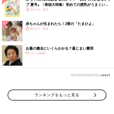
ブ 夏号』〈巻頭大特集〉初めての授乳がうまくい
く！ おっぱい・ミルクの基本と夏のトラブル 解決テ
赤ちゃん・育児
ク
赤ちゃんが生まれたら！2冊の「たまひよ」
赤ちゃん・育児
お墓の撤去にいくらかかる？墓じまい費用
PR(くらしの話題)
Recommended by
ランキングをもっと見る