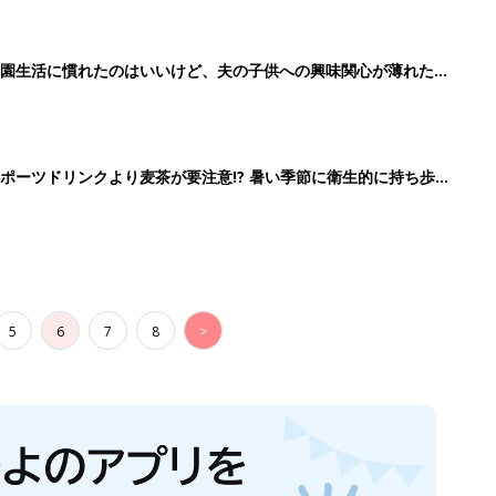
育園生活に慣れたのはいいけど、夫の子供への興味関心が薄れた気
91』
ポーツドリンクより麦茶が要注意!? 暑い季節に衛生的に持ち歩
】
5
6
7
8
>