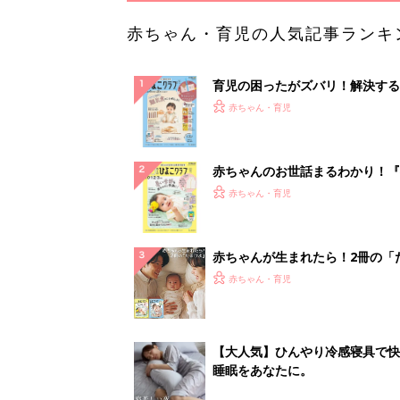
赤ちゃん・育児の人気記事ランキ
育児の困ったがズバリ！解決する
『ひよこクラブ 秋号』 4カ月～
赤ちゃん・育児
になるまで、育児に役立つ情報が
ぱい！
赤ちゃんのお世話まるわかり！『
てのひよこクラブ 夏号』〈巻頭
赤ちゃん・育児
集〉初めての授乳がうまくいく！
っぱい・ミルクの基本と夏のトラ
解決テク
赤ちゃんが生まれたら！2冊の「
ひよ」
赤ちゃん・育児
【大人気】ひんやり冷感寝具で快
睡眠をあなたに。