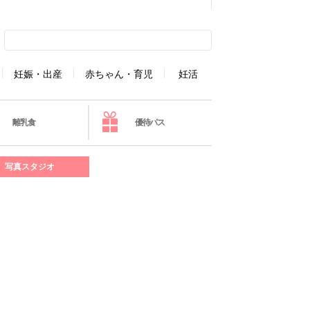
妊娠・出産
赤ちゃん・育児
妊活
離乳食
優待パス
写真スタジオ