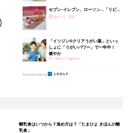
セブン-イレブン、ローソン…「リピ
買い必須」「絶妙なバランスがたまら
赤ちゃん・育児
ない」大人気のいちごスイーツ4選
「イソジン®クリアうがい薬」といっ
しょに「うがいパワー」で一年中！
健やか
PR（iNova｜Hugkum）
Recommended by
離乳食はいつから？進め方は？「たまひよ きほんの離
乳食」