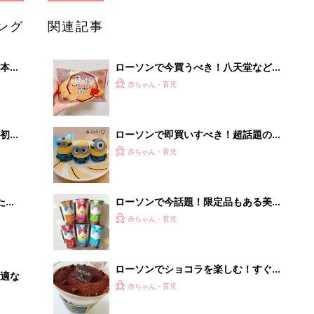
ング
関連記事
本
ローソンで今買うべき！八天堂などの
2才
コラボスイーツ5選
赤ちゃん・育児
いっ
初め
ローソンで即買いすべき！超話題の和
大特
スイーツ
赤ちゃん・育児
 お
ブル
たま
ローソンで今話題！限定品もある美味
しすぎるドリンク
赤ちゃん・育児
ローソンでショコラを楽しむ！すぐ食
適な
べたい爆売れデザート5選
赤ちゃん・育児