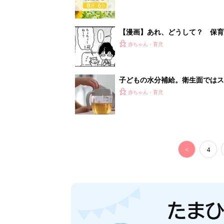
【漫画】あれ、どうして？ 保
がする……！『ふうふう子育て ＃
赤ちゃん・育児
子どもの水分補給。衛生面ではス
く3つのコツとは？【専門家監修
赤ちゃん・育児
<
4