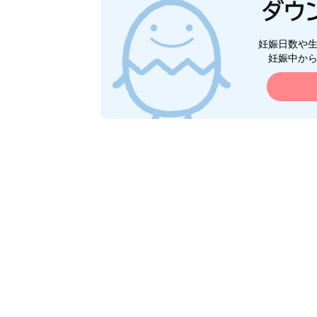
妊娠日数や
妊娠中か