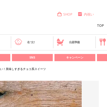
SHOP
内祝い
TOP
き
名づけ
出産準備
SNS
キャンペーン
い！美味しすぎるチョコ系スイーツ