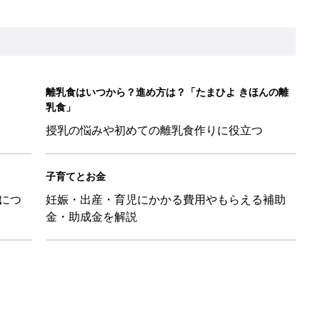
！？親が悩まされる「魔の3週目」って何？「魔の3カ月」もある
平和だな～」と感じた瞬間
日のお誕生日占い【鏡リュウジ監修】
育園生活に慣れたのはいいけど、夫の子供への興味関心が薄れた気