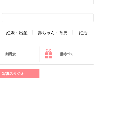
妊娠・出産
赤ちゃん・育児
妊活
離乳食
優待パス
写真スタジオ