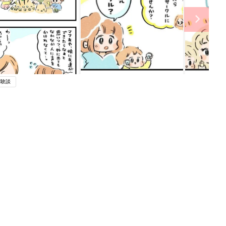
体験談
ング
関連記事
本
渋すぎる初めての2語文【えらいこっ
2才
ちゃ！育児生活#107】
赤ちゃん・育児
いっ