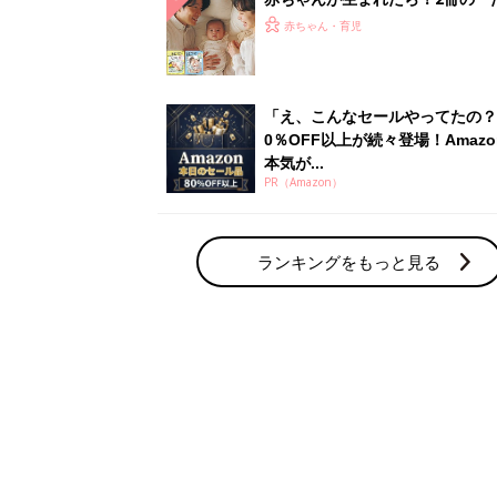
赤ちゃん・育児の人気テーマ
育児日記・マンガ
出産・育児あるあるをマンガで楽しもう
赤ちゃんの病気
赤ちゃんの病気や事故・ケガ、ホームケア
いてまとめました