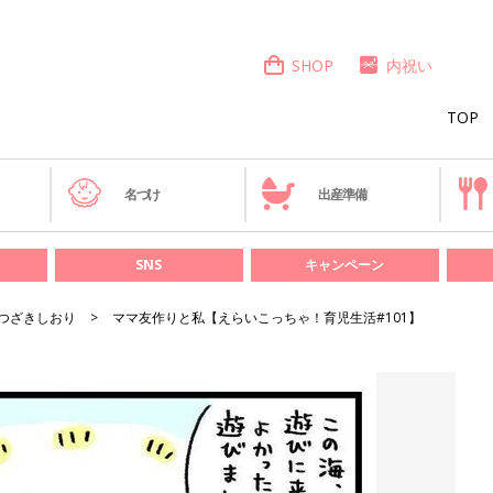
SHOP
内祝い
TOP
き
名づけ
出産準備
SNS
キャンペーン
つざきしおり
ママ友作りと私【えらいこっちゃ！育児生活#101】