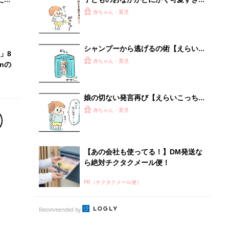
PR（チクタクメール便）
Recommended by
離乳食はいつから？進め方は？「たまひよ きほんの離
乳食」
授乳の悩みや初めての離乳食作りに役立つ
子育てとお金
につ
妊娠・出産・育児にかかる費用やもらえる補助
金・助成金を解説