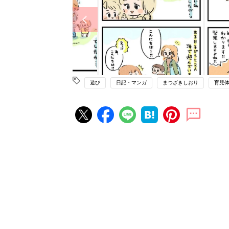
遊び
日記・マンガ
まつざきしおり
育児
赤ちゃん・育児の人気記事ランキ
育児の困ったがズバリ！解決する
『ひよこクラブ 夏号』 4カ月～
赤ちゃん・育児
になるまで、育児に役立つ情報が
ぱい！