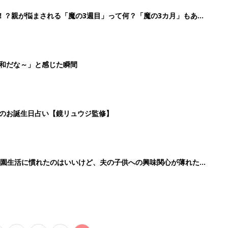
91』
3
4
5
>
生後日数に合った情報を毎日お届け
ら産後まで長く使える無料アプリ
ダウンロード