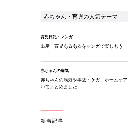
新着記事
生後3週目の赤ちゃんはよく泣く
って本当？【専門家】
赤ちゃん・育児
反抗期の息子が...ママたちが「
赤ちゃん・育児
8月6日生まれはこんな人 365
赤ちゃん・育児
【漫画】あれ、どうして？ 保