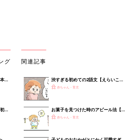
初め
お菓子を見つけた時のアピール法【え
大特
らいこっちゃ！育児生活#112】
赤ちゃん・育児
 お
ブル
たま
子どものおなかがとにかく可愛すぎる
んや【えらいこっちゃ！育児生活
赤ちゃん・育児
#108】
シャンプーから逃げるの術【えらいこ
」8
っちゃ！育児生活#113】
赤ちゃん・育児
nの
娘の切ない発言再び【えらいこっち
ゃ！育児生活#111】
赤ちゃん・育児
【あの会社も使ってる！】DM発送な
ら絶対チクタクメール便！