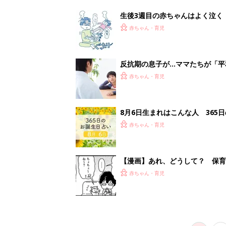
がする……！『ふうふう子育て ＃
赤ちゃん・育児
1
2
妊娠日数や
妊娠中か