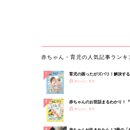
赤ちゃんのお世話まるわかり！『
てのひよこクラブ 夏号』〈巻頭
赤ちゃん・育児
集〉初めての授乳がうまくいく！
っぱい・ミルクの基本と夏のトラ
解決テク
赤ちゃんが生まれたら！2冊の「
ひよ」
赤ちゃん・育児
「え、こんなセールやってたの？
0％OFF以上が続々登場！Amazo
本気が...
PR（Amazon）
ランキングをもっと見る